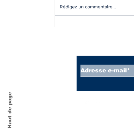
Rédigez un commentaire...
Zones A,B1, B2 et C -
Nouveaux zonages -
arrêté.
Inscrivez vous à
Haut de page