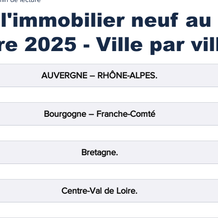
urance
MARCHES IMMOBILIES & LOCATIFS
 l'immobilier neuf au
e 2025 - Ville par vil
r ancien
Immobilier neuf
Marchés locatifs
AUVERGNE – RHÔNE-ALPES.
référence
Plafonds de loyers
Les zonages
Bourgogne – Franche-Comté
obilière
Défiscalisation
Fiscalité de l'investissement
Bretagne.
NANCEMENT
Les taux des prêts immobiliers
Centre-Val de Loire.
on prêt immo.
Compte courant d'associés