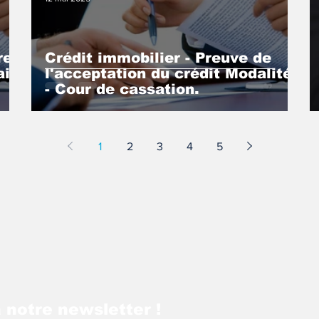
res
Crédit immobilier - Preuve de
ai
l'acceptation du crédit Modalités
- Cour de cassation.
1
2
3
4
5
 notre newsletter !