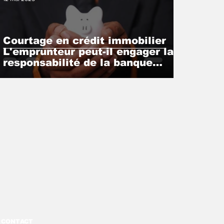
Courtage en crédit immobilier
L'emprunteur peut-il engager la
responsabilité de la banque
plutôt que celle du courtier?
cour de cassation.
CONTACT