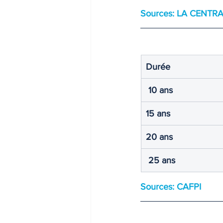
Sources: LA CENTR
INDICES & INDEX
VIE PRA
Durée 
 10 ans
15 ans
20 ans
 25 ans
Sources: CAFPI