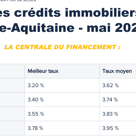
urance
MARCHES IMMOBILIES & LOCATIFS
s crédits immobilier
e-Aquitaine - mai 20
r ancien
Immobilier neuf
Marchés locatifs
LA CENTRALE DU FINANCEMENT :
référence
Plafonds de loyers
Les zonages
Meilleur taux 
Taux moyen 
obilière
Défiscalisation
Fiscalité de l'investissement
3.20 %
3.62 %
NANCEMENT
Les taux des prêts immobiliers
3.40 %
3.74 %
3.55 %
3.83 %
on prêt immo.
Compte courant d'associés
3.78 %
3.95 %