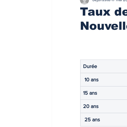
Finances/Investissement
Ass
Taux de
Nouvell
Prix de l'immobilier
Immobilie
Loyers de marché
Loyers de 
Durée 
ACTU FISCALE
Fiscalité imm
 10 ans
Impôts
ACTU PRO
FI
15 ans
20 ans
Taux de l'usure
Règlementati
 25 ans