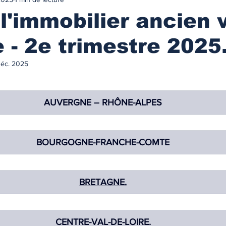
urance
MARCHES IMMOBILIES & LOCATIFS
 l'immobilier ancien v
e - 2e trimestre 2025
r ancien
Immobilier neuf
Marchés locatifs
éc. 2025
référence
Plafonds de loyers
Les zonages
AUVERGNE – RHÔNE-ALPES
obilière
Défiscalisation
Fiscalité de l'investissement
BOURGOGNE-FRANCHE-COMTE
NANCEMENT
Les taux des prêts immobiliers
BRETAGNE.
on prêt immo.
Compte courant d'associés
CENTRE-VAL-DE-LOIRE.