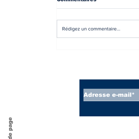
Rédigez un commentaire...
Zones A,B1, B2 et C -
Nouveaux zonages -
arrêté.
Inscrivez vous à
Haut de page