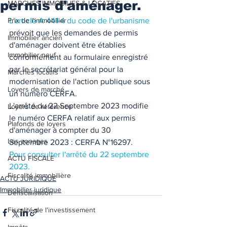
permis d'aménager.
MARCHES IMMOBILIES & LOCATIFS
Prix de l'immobilier
L'article A 441-4 du code de l'urbanisme
prévoit que les demandes de permis 
Immobilier ancien
d'aménager doivent être établies 
Immobilier neuf
conformément au formulaire enregistré 
par le secrétariat général pour la 
Marchés locatifs
modernisation de l'action publique sous 
Loyers de marché
un numéro CERFA. 
L'arrêté du 22 Septembre 2023 modifie 
Loyers de référence
le numéro CERFA relatif aux permis 
Plafonds de loyers
d'aménager à compter du 30 
Les zonages
Septembre 2023 : CERFA N°16297. 
Pour consulter l'arrêté du 22 septembre 
ACTU FISCALE
2023.
Fiscalité immobilière
ACTU JURIDIQUE
Immobilier juridique
Défiscalisation
Fiscalité de l'investissement