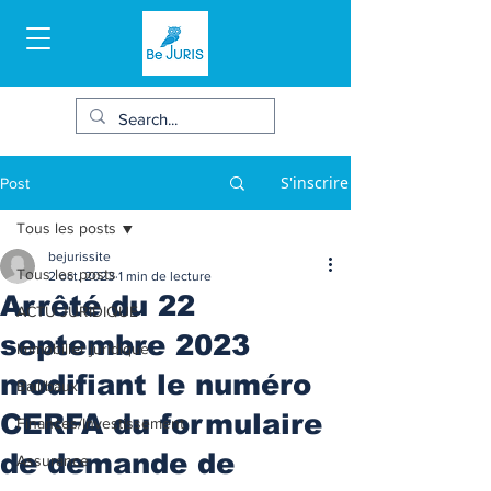
S'inscrire
Post
Tous les posts
bejurissite
Tous les posts
2 oct. 2023
1 min de lecture
Arrêté du 22
ACTU JURIDIQUE
septembre 2023
Immobilier juridique
modifiant le numéro
Bail/baux
CERFA du formulaire
Finances/Investissement
de demande de
Assurance