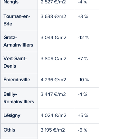
Nangis
2 527 €/m2
-4 %
Tournan-en-
3 638 €/m2
+3 %
Brie
Gretz-
3 044 €/m2
-12 %
Armainvilliers
Vert-Saint-
3 809 €/m2
+7 %
Denis
Émerainville
4 296 €/m2
-10 %
Bailly-
3 447 €/m2
-4 %
Romainvilliers
Lésigny
4 024 €/m2
+5 %
Othis
3 195 €/m2
-6 %