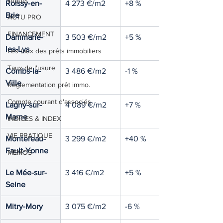
Impôts
Roissy-en-
4 273 €/m2
+8 %
Brie
ACTU PRO
FINANCEMENT
Dammarie-
3 503 €/m2
+5 %
les-Lys
Les taux des prêts immobiliers
Taux de l'usure
Combs-la-
3 486 €/m2
-1 %
Ville
Règlementation prêt immo.
Compte courant d'associés
Lagny-sur-
4 089 €/m2
+7 %
Marne
INDICES & INDEX
VIE PRATIQUE
Montereau-
3 299 €/m2
+40 %
Fault-Yonne
MEMOS
Le Mée-sur-
3 416 €/m2
+5 %
Seine
Mitry-Mory
3 075 €/m2
-6 %