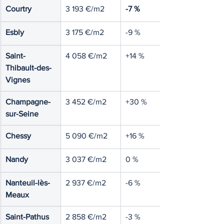
Courtry
3 193 €/m2
-7 %
Esbly
3 175 €/m2
-9 %
Saint-
4 058 €/m2
+14 %
Thibault-des-
Vignes
Champagne-
3 452 €/m2
+30 %
sur-Seine
Chessy
5 090 €/m2
+16 %
Nandy
3 037 €/m2
0 %
Nanteuil-lès-
2 937 €/m2
-6 %
Meaux
Saint-Pathus
2 858 €/m2
-3 %