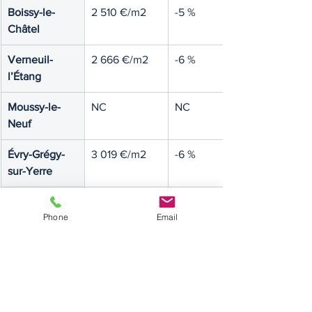
Boissy-le-
2 510 €/m2
-5 %
Châtel
Verneuil-
2 666 €/m2
-6 %
l’Étang
Moussy-le-
NC
NC
Neuf
Évry-Grégy-
3 019 €/m2
-6 %
sur-Yerre
Pommeuse
2 489 €/m2
-1 %
Phone
Email
Pringy
2 960 €/m2
-16 %
Château-
2 003 €/m2
-11 %
Landon