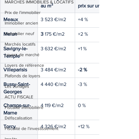
MARCHES IMMOBILIES & LOCATIFS
au m²
prix sur un an
Prix de l'immobilier
Meaux
3 523 €/m2
+4 %
Immobilier ancien
Immobilier neuf
Melun
3
 175 €/m2
+2 %
Marchés locatifs
Savigny-le-
3 632 €/m2
+1 %
Loyers de marché
Temple
Loyers de référence
Villeparisis
3 484 €/m2
-2 %
Plafonds de loyers
Bussy-Saint-
4 440 €/m2
-3 %
Les zonages
Georges
ACTU FISCALE
Champs-sur-
4 119 €/m2
0 %
Fiscalité immobilière
Marne
Défiscalisation
Torcy
4 326 €/m2
+12 %
Fiscalité de l'investissement