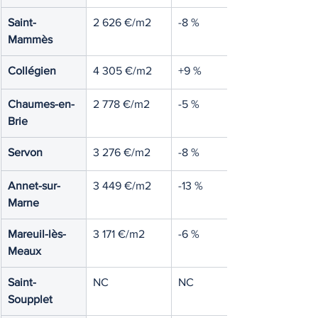
Saint-
2 626 €/m2
-8 %
Mammès
Collégien
4 305 €/m2
+9 %
Chaumes-en-
2 778 €/m2
-5 %
Brie
Servon
3 276 €/m2
-8 %
Annet-sur-
3 449 €/m2
-13 %
Marne
Mareuil-lès-
3 171 €/m2
-6 %
Meaux
Saint-
NC
NC
Soupplet