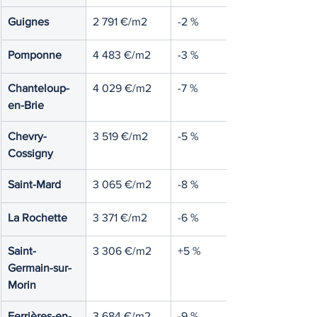
Guignes
2 791 €/m2
-2 %
Pomponne
4 483 €/m2
-3 %
Chanteloup-
4 029 €/m2
-7 %
en-Brie
Chevry-
3 519 €/m2
-5 %
Cossigny
Saint-Mard
3 065 €/m2
-8 %
La Rochette
3 371 €/m2
-6 %
Saint-
3 306 €/m2
+5 %
Germain-sur-
Morin
Ferrières-en-
3 684 €/m2
-9 %