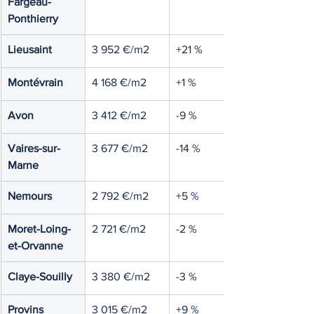
Fargeau-
Ponthierry
Lieusaint
3 952 €/m2
+21 %
Montévrain
4 168 €/m2
+1 %
Avon
3 412 €/m2
-9 %
Vaires-sur-
3 677 €/m2
-14 %
Marne
Nemours
2 792 €/m2
+5 %
Moret-Loing-
2 721 €/m2
-2 %
et-Orvanne
Claye-Souilly
3 380 €/m2
-3 %
Provins
3 015 €/m2
+9 %