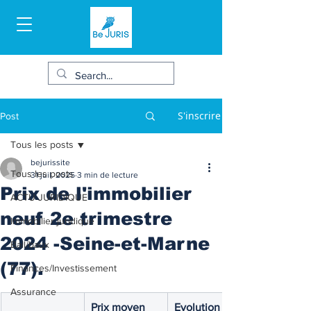
S'inscrire
Post
Tous les posts
bejurissite
Tous les posts
31 juil. 2025
3 min de lecture
Prix de l'immobilier
ACTU JURIDIQUE
neuf 2e trimestre
Immobilier juridique
2024 -Seine-et-Marne
Bail/baux
(77).
Finances/Investissement
Assurance
Prix moyen 
Evolution des 