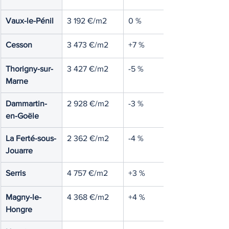
Vaux-le-Pénil
3 192 €/m2
0 %
Cesson
3 473 €/m2
+7 %
Thorigny-sur-
3 427 €/m2
-5 %
Marne
Dammartin-
2 928 €/m2
-3 %
en-Goële
La Ferté-sous-
2 362 €/m2
-4 %
Jouarre
Serris
4 757 €/m2
+3 %
Magny-le-
4 368 €/m2
+4 %
Hongre