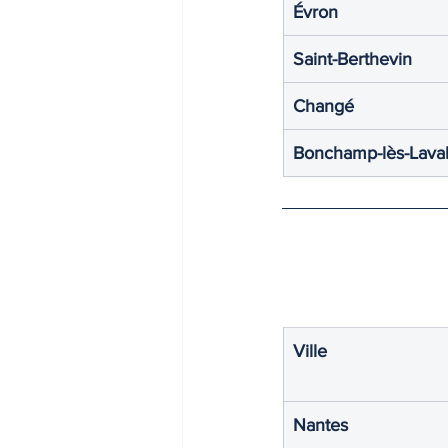
Évron
INDICES & INDEX
VIE PRA
Saint-Berthevin
Changé
Bonchamp-lès-Lava
Ville
Nantes