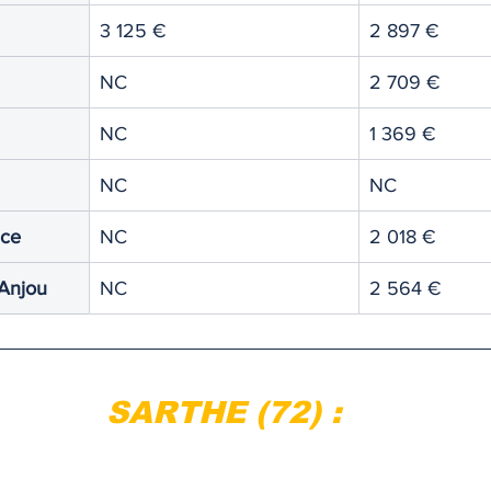
3 125 €
2 897 €
NC
2 709 €
NC
1 369 €
NC
NC
nce
NC
2 018 €
’Anjou
NC
2 564 €
SARTHE (72) :