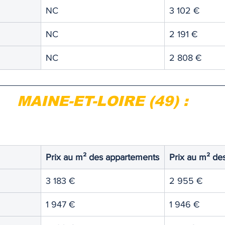
NC
3 102 €
NC
2 191 €
NC
2 808 €
MAINE-ET-LOIRE (49) :
Prix au m² des appartements
Prix au m² de
3 183 €
2 955 €
1 947 €
1 946 €