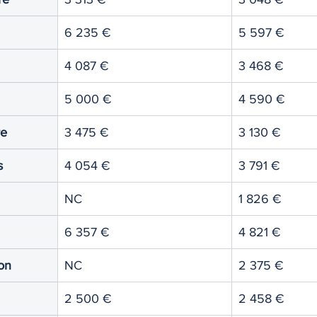
6 235 €
5 597 €
4 087 €
3 468 €
5 000 €
4 590 €
re
3 475 €
3 130 €
s
4 054 €
3 791 €
NC
1 826 €
6 357 €
4 821 €
on
NC
2 375 €
2 500 €
2 458 €