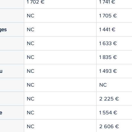
1 702 €
1 741 €
NC
1 705 €
ges
NC
1 441 €
NC
1 633 €
NC
1 835 €
u
NC
1 493 €
NC
NC
NC
2 225 €
e
NC
1 554 €
NC
2 606 €