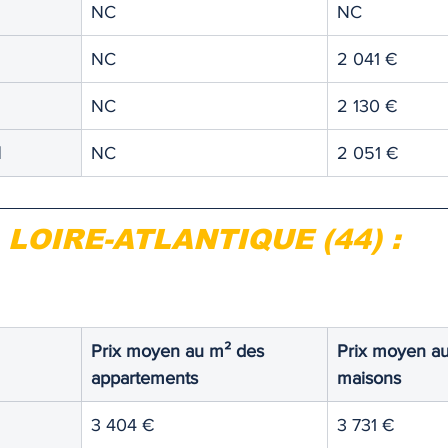
NC
NC
TIQUE
MEMOS
NC
2 041 €
NC
2 130 €
l
NC
2 051 €
LOIRE-ATLANTIQUE (44) :
Prix moyen au m² des 
Prix moyen au
appartements
maisons
3 404 €
3 731 €