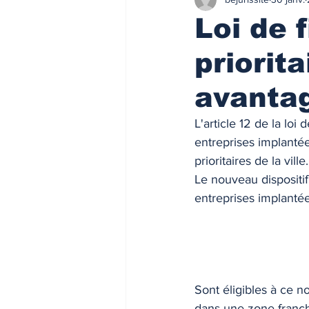
Finances/Investissement
Ass
Loi de 
priorit
Prix de l'immobilier
Immobilie
avantag
Loyers de marché
Loyers de 
L'article 12 de la lo
entreprises implantée
prioritaires de la ville.
ACTU FISCALE
Fiscalité imm
Le nouveau dispositif
entreprises implantées
Impôts
ACTU PRO
FI
Taux de l'usure
Règlementati
Sont éligibles à ce n
dans une zone franch