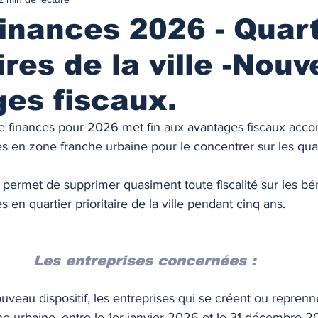
urance
MARCHES IMMOBILIES & LOCATIFS
finances 2026 - Quar
aires de la ville -Nou
r ancien
Immobilier neuf
Marchés locatifs
es fiscaux.
référence
Plafonds de loyers
Les zonages
i de finances pour 2026 met fin aux avantages fiscaux acco
s en zone franche urbaine pour le concentrer sur les quar
 
obilière
Défiscalisation
Fiscalité de l'investissement
 permet de supprimer quasiment toute fiscalité sur les bé
 en quartier prioritaire de la ville pendant cinq ans. 
NANCEMENT
Les taux des prêts immobiliers
Les entreprises concernées :
on prêt immo.
Compte courant d'associés
ouveau dispositif, les entreprises qui se créent ou reprenn
e urbaine, entre le 1er janvier 2026 et le 31 décembre 2