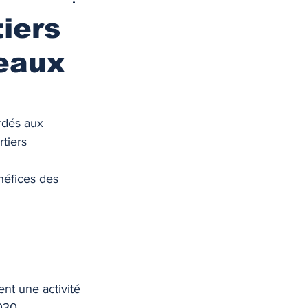
tiers
veaux
rdés aux 
tiers 
néfices des 
ent une activité 
030. 