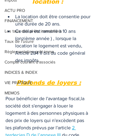
Impôts
location : 
ACTU PRO
La location doit être consentie pour 
FINANCEMENT
une durée de 20 ans.
Les taux des prêts immobiliers
Ce délai est ramené à 10 ans 
(onzième année ) , lorsque la 
Taux de l'usure
location le logement est vendu, 
Règlementation prêt immo.
Article 284 II bis du code général 
des impôts.
Compte courant d'associés
INDICES & INDEX
Plafonds de loyers :
VIE PRATIQUE
MEMOS
Pour bénéficier de l'avantage fiscal,la 
société doit s'engager à louer le 
logement à des personnes physiques à 
des prix de loyers qui n'excèdent pas 
les plafonds prévus par l'article 
2 
terdecies D de l’annexe III
 du code 