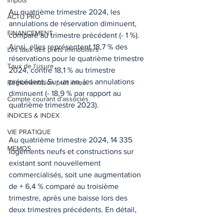
Impôts
Au quatrième trimestre 2024, les 
ACTU PRO
annulations de réservation diminuent, 
FINANCEMENT
comparé au trimestre précédent (- 1 %). 
Ainsi, elles représentent 18,7 % des 
Les taux des prêts immobiliers
réservations pour le quatrième trimestre 
Taux de l'usure
2024, contre 18,1 % au trimestre 
précédent. Sur un an, les annulations 
Règlementation prêt immo.
diminuent (- 18,9 % par rapport au 
Compte courant d'associés
quatrième trimestre 2023).
INDICES & INDEX
VIE PRATIQUE
Au quatrième trimestre 2024, 14 335 
MEMOS
logements neufs et constructions sur 
existant sont nouvellement 
commercialisés, soit une augmentation 
de + 6,4 % comparé au troisième 
trimestre, après une baisse lors des 
deux trimestres précédents. En détail, 