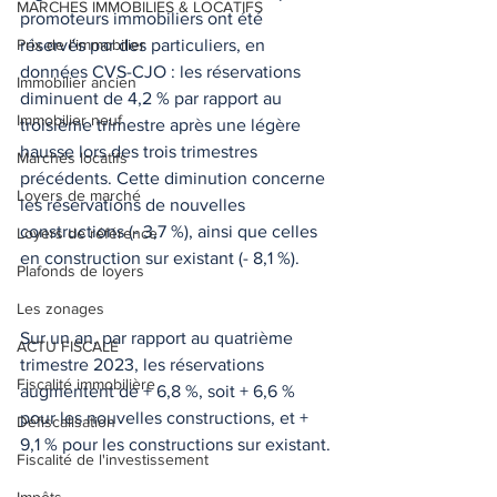
MARCHES IMMOBILIES & LOCATIFS
promoteurs immobiliers ont été 
Prix de l'immobilier
réservés par des particuliers, en 
données CVS-CJO : les réservations 
Immobilier ancien
diminuent de 4,2 % par rapport au 
Immobilier neuf
troisième trimestre après une légère 
hausse lors des trois trimestres 
Marchés locatifs
précédents. Cette diminution concerne 
Loyers de marché
les réservations de nouvelles 
constructions (- 3,7 %), ainsi que celles 
Loyers de référence
en construction sur existant (- 8,1 %).
Plafonds de loyers
Les zonages
Sur un an, par rapport au quatrième 
ACTU FISCALE
trimestre 2023, les réservations 
Fiscalité immobilière
augmentent de + 6,8 %, soit + 6,6 % 
pour les nouvelles constructions, et + 
Défiscalisation
9,1 % pour les constructions sur existant.
Fiscalité de l'investissement