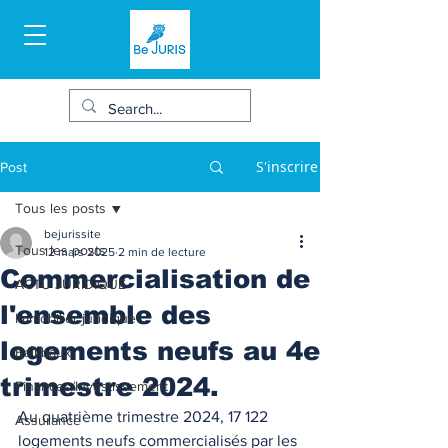
S'inscrire
Post
Tous les posts
bejurissite
Tous les posts
12 mars 2025
2 min de lecture
Commercialisation de
ACTU JURIDIQUE
l'ensemble des
Immobilier juridique
logements neufs au 4e
Bail/baux
trimestre 2024.
Finances/Investissement
Au quatrième trimestre 2024, 17 122 
Assurance
logements neufs commercialisés par les 