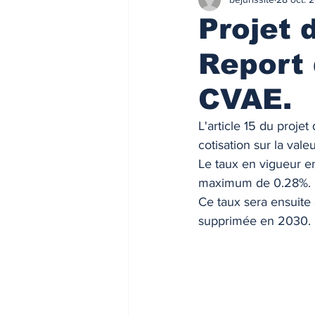
Finances/Investissement
Ass
Projet 
Report 
Prix de l'immobilier
Immobilie
CVAE.
Loyers de marché
Loyers de 
L'article 15 du projet
cotisation sur la val
Le taux en vigueur e
ACTU FISCALE
Fiscalité imm
maximum de 0.28%.
Ce taux sera ensuite
supprimée en 2030.
Impôts
ACTU PRO
FI
Taux de l'usure
Règlementati