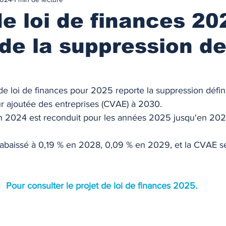
urance
MARCHES IMMOBILIES & LOCATIFS
de loi de finances 20
de la suppression de
r ancien
Immobilier neuf
Marchés locatifs
référence
Plafonds de loyers
Les zonages
 de loi de finances pour 2025 reporte la suppression défini
eur ajoutée des entreprises (CVAE) à 2030. 
n 2024 est reconduit pour les années 2025 jusqu'en 2027,
obilière
Défiscalisation
Fiscalité de l'investissement
 abaissé à 0,19 % en 2028, 0,09 % en 2029, et la CVAE se
NANCEMENT
Les taux des prêts immobiliers
Pour consulter le projet de loi de finances 2025. 
on prêt immo.
Compte courant d'associés