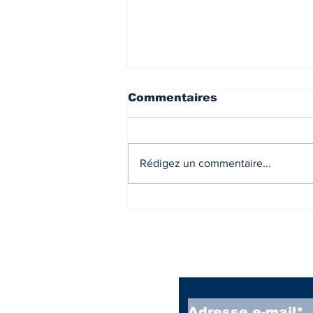
Commentaires
Rédigez un commentaire...
Projet de loi de finances
2025 - Nouveaux
barèmes de l'impôt sur
le revenu.
Inscrivez vous à