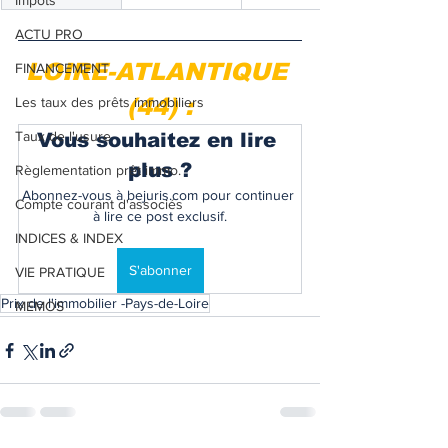
Impôts
ACTU PRO
LOIRE-ATLANTIQUE 
FINANCEMENT
(44) :
Les taux des prêts immobiliers
Taux de l'usure
Vous souhaitez en lire 
plus ?
Règlementation prêt immo.
Abonnez-vous à bejuris.com pour continuer 
Compte courant d'associés
à lire ce post exclusif.
INDICES & INDEX
S'abonner
VIE PRATIQUE
Prix de l'immobilier -Pays-de-Loire
MEMOS