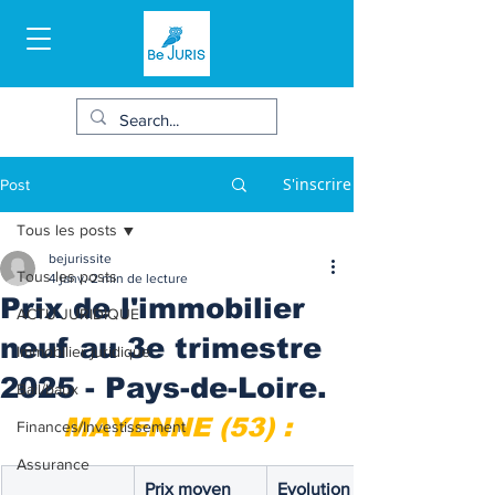
S'inscrire
Post
Tous les posts
bejurissite
Tous les posts
4 janv.
2 min de lecture
Prix de l'immobilier
ACTU JURIDIQUE
neuf au 3e trimestre
Immobilier juridique
2025 - Pays-de-Loire.
Bail/baux
MAYENNE (53) :
Finances/Investissement
Assurance
Prix moyen 
Evolution sur 