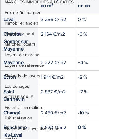
MARCHES IMMOBILIES & LOCATIFS
au m²
un an
Prix de l'immobilier
Laval
3 256 €/m2
0 %
Immobilier ancien
Immobilier neuf
Château-
2 164 €/m2
-6 %
Gontier-sur-
Marchés locatifs
Mayenne
Loyers de marché
Mayenne
2 222 €/m2
+4 %
Loyers de référence
Plafonds de loyers
Évron
1 941 €/m2
-8 %
Les zonages
Saint-
2 887 €/m2
+7 %
ACTU FISCALE
Berthevin
Fiscalité immobilière
Changé
2 459 €/m2
-10 %
Défiscalisation
Bonchamp-
2 620 €/m2
0 %
Fiscalité de l'investissement
lès-Laval