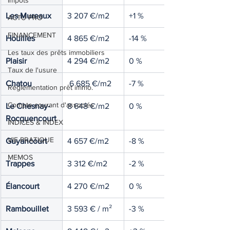
Impôts
Les Mureaux
3 207 €/m2
+1 %
ACTU PRO
FINANCEMENT
Houilles
4 865 €/m2
-14 %
Les taux des prêts immobiliers
Plaisir
4 294 €/m2
0 %
Taux de l'usure
Chatou
 6 685 €/m2
-7 %
Règlementation prêt immo.
Compte courant d'associés
Le Chesnay-
8 648 €/m2
0 %
Rocquencourt
INDICES & INDEX
VIE PRATIQUE
Guyancourt
4 657 €/m2
-8 %
MEMOS
Trappes
3 312 €/m2
-2 %
Élancourt
4 270 €/m2
0 %
Rambouillet
3 593 € / m²
-3 %