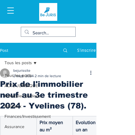
S'inscrire
Post
Tous les posts
bejurissite
Tous les posts
2 sept. 2024
2 min de lecture
Prix de l'immobilier
ACTU JURIDIQUE
neuf au 3e trimestre
Immobilier juridique
2024 - Yvelines (78).
Bail/baux
Finances/Investissement
Prix moyen  
Evolution sur 
Assurance
au m²
un an 