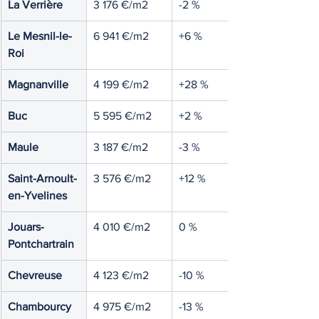
La Verrière
3 176 €/m2
-2 %
Le Mesnil-le-
6 941 €/m2
+6 %
Roi
Magnanville
4 199 €/m2
+28 %
Buc
5 595 €/m2
+2 %
Maule
3 187 €/m2
-3 %
Saint-Arnoult-
3 576 €/m2
+12 %
en-Yvelines
Jouars-
4 010 €/m2
0 %
Pontchartrain
Chevreuse
4 123 €/m2
-10 %
Chambourcy
4 975 €/m2
-13 %