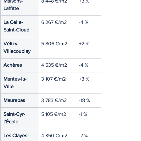
Maisons-
8 448 €/m2
+3 %
Laffitte
La Celle-
6 267 €/m2
-4 %
Saint-Cloud
Vélizy-
5 806 €/m2
+2 %
Villacoublay
Achères
4 535 €/m2
-4 %
Mantes-la-
3 107 €/m2
+3 %
Ville
Maurepas
3 783 €/m2
-18 %
Saint-Cyr-
5 105 €/m2
-1 %
l’École
Les Clayes-
4 350 €/m2
-7 %