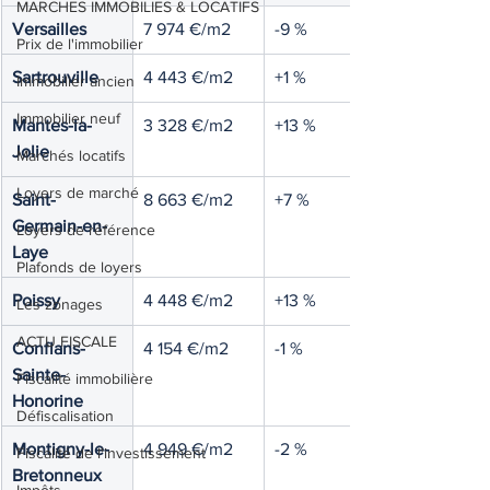
MARCHES IMMOBILIES & LOCATIFS
Versailles
7 974 €/m2
-9 %
Prix de l'immobilier
Sartrouville
4 443 €/m2
+1 %
Immobilier ancien
Immobilier neuf
Mantes-la-
3 328 €/m2
+13 %
Jolie
Marchés locatifs
Loyers de marché
Saint-
8 663 €/m2
+7 %
Germain-en-
Loyers de référence
Laye
Plafonds de loyers
Poissy
4 448 €/m2
+13 %
Les zonages
ACTU FISCALE
Conflans-
4 154 €/m2
-1 %
Sainte-
Fiscalité immobilière
Honorine
Défiscalisation
Montigny-le-
4 949 €/m2
-2 %
Fiscalité de l'investissement
Bretonneux