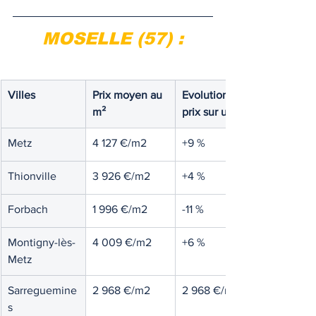
MOSELLE (57) :
Villes
Prix moyen au 
Evolution des 
m²
prix sur un an
Metz
4 127 €/m2
+9 %
Thionville
3 926 €/m2
+4 %
Forbach
1 996 €/m2
-11 %
Montigny-lès-
4 009 €/m2
+6 %
Metz
Sarreguemine
2 968 €/m2
2 968 €/m2
s