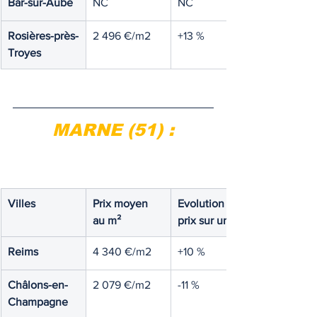
Bar-sur-Aube
NC
NC
Rosières-près-
2 496 €/m2
+13 %
Troyes
MARNE (51) :
Villes
Prix moyen 
Evolution des 
au m²
prix sur un an
Reims
4 340 €/m2
+10 %
Châlons-en-
2 079 €/m2
-11 %
Champagne