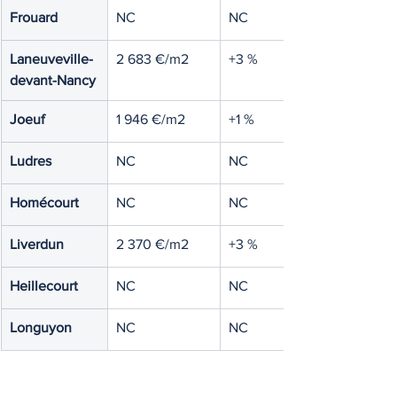
Frouard
NC
NC
Laneuveville-
2 683 €/m2
+3 %
devant-Nancy
Joeuf
1 946 €/m2
+1 %
Ludres
NC
NC
Homécourt
NC
NC
Liverdun
2 370 €/m2
+3 %
Heillecourt
NC
NC
Longuyon
NC
NC