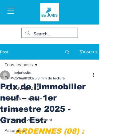
S'inscrire
Post
Tous les posts
bejurissite
Tous les posts
25 mars 2025
3 min de lecture
Prix de l’immobilier
ACTU JURIDIQUE
neuf – au 1er
Immobilier juridique
trimestre 2025 -
Bail/baux
Grand Est.
Finances/Investissement
ARDENNES (08) :
Assurance