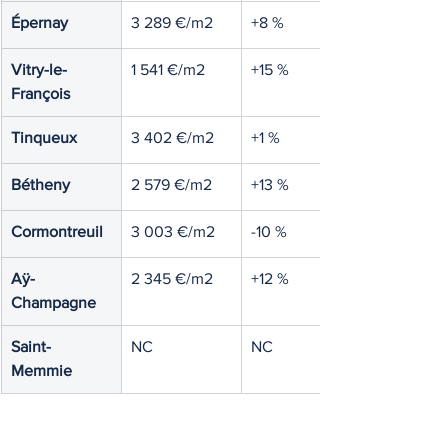
Épernay
3 289 €/m2
+8 %
Vitry-le-
1 541 €/m2
+15 %
François
Tinqueux
3 402 €/m2
+1 %
Bétheny
2 579 €/m2
+13 %
Cormontreuil
3 003 €/m2
-10 %
Aÿ-
2 345 €/m2
+12 %
Champagne
Saint-
NC
NC
Memmie