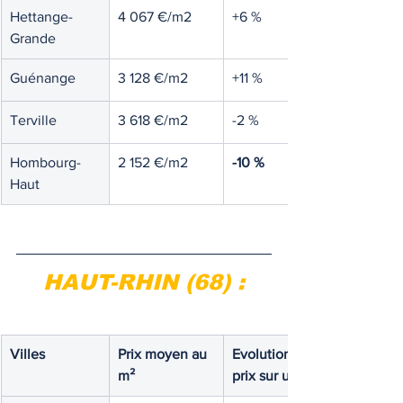
Hettange-
4 067 €/m2
+6 %
Grande
Guénange
3 128 €/m2
+11 %
Terville
3 618 €/m2
-2 %
Hombourg-
2 152 €/m2
-10 %
Haut
HAUT-RHIN (68) :
Villes
Prix moyen au 
Evolution des 
m²
prix sur un an