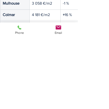
Mulhouse
3 058 €/m2
-1 %
Colmar
4 181 €/m2
+
16 %
Saint-Louis
3 671 €/m2
+3 %
Phone
Email
Illzach
3 019 €/m2
-2 %
Wittenheim
3 244 €/m2
-4 %
Rixheim
3 807 €/m2
+10 %
Kingersheim
3 221 €/m2
0 %
Riedisheim
3 543 €/m2
+1 %
Cernay
3 217 €/m2
-6 %
Guebwiller
3 290 €/m2
-1 %