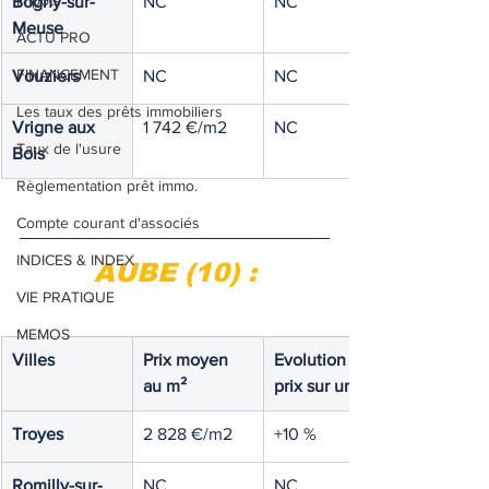
Impôts
Bogny-sur-
NC
NC
Meuse
ACTU PRO
FINANCEMENT
Vouziers
NC
NC
Les taux des prêts immobiliers
Vrigne aux 
1 742 €/m2
NC
Taux de l'usure
Bois
Règlementation prêt immo.
Compte courant d'associés
INDICES & INDEX
AUBE (10) :
VIE PRATIQUE
MEMOS
Villes
Prix moyen 
Evolution des 
au m²
prix sur un an
Troyes
2 828 €/m2
+10 %
Romilly-sur-
NC
NC