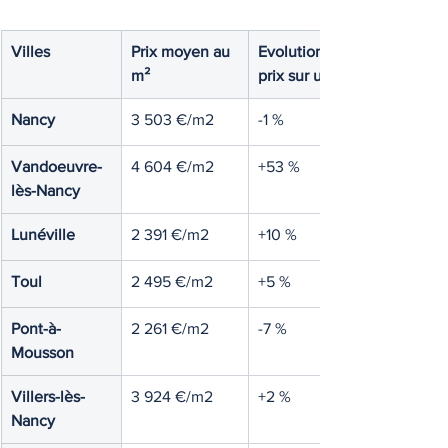
Villes
Prix moyen au 
Evolution des 
m²
prix sur un an
Nancy
3 503 €/m2
-1 %
Vandoeuvre-
4 604 €/m2
+53 %
lès-Nancy
Lunéville
2 391 €/m2
+10 %
Toul
2 495 €/m2
+5 %
Pont-à-
2 261 €/m2
-7 %
Mousson
Villers-lès-
3 924 €/m2
+2 %
Nancy