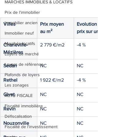
MARCHES IMMOBILIES & LOCATIFS
Prix de l'immobilier
Immobilier ancien
Villes
Prix moyen 
Evolution des 
au m²
prix sur un an
Immobilier neuf
Marchés locatifs
Charleville-
2 779 €/m2
-4 %
Mézières
Loyers de marché
Loyers de référence
Sedan
NC
NC
Plafonds de loyers
Rethel
1 922 €/m2
-4 %
Les zonages
Givet
NC
NC
ACTU FISCALE
Fiscalité immobilière
Revin
NC
NC
Défiscalisation
Nouzonville
NC
NC
Fiscalité de l'investissement