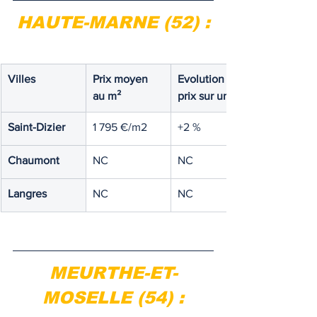
HAUTE-MARNE (52) :
Villes
Prix moyen 
Evolution des 
au m²
prix sur un an
Saint-Dizier
1 795 €/m2
+2 %
Chaumont
NC
NC
Langres
NC
NC
MEURTHE-ET-
MOSELLE (54) :