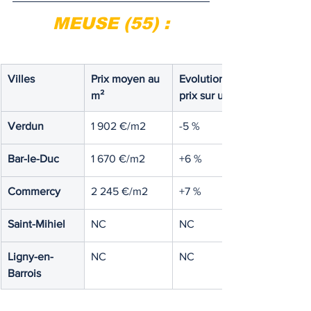
MEUSE (55) :
Villes
Prix moyen au 
Evolution des 
m²
prix sur un an
Verdun
1 902 €/m2
-5 %
Bar-le-Duc
1 670 €/m2
+6 %
Commercy
2 245 €/m2
+7 %
Saint-Mihiel
NC
NC
Ligny-en-
NC
NC
Barrois