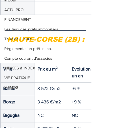
Impôts
ACTU PRO
FINANCEMENT
Les taux des prêts immobiliers
HAUTE-CORSE (2B) :
Taux de l'usure
Règlementation prêt immo.
Compte courant d'associés
INDICES & INDEX
Ville 
Prix au m²
Evolution sur 
un an
VIE PRATIQUE
MEMOS
Bastia
3 572 €/m2
-6 %
Borgo
3 436 €/m2
+9 %
Biguglia
NC
NC