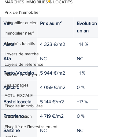
MARCHES IMMOBILIES & LOCATIFS
Prix de l'immobilier
Immobilier ancien
Ville 
Prix au m²
Evolution sur 
un an
Immobilier neuf
Marchés locatifs
Alata
4 323 €/m2
+14 %
Loyers de marché
Afa
NC
NC
Loyers de référence
Porto-Vecchio
5 944 €/m2
+1 %
Plafonds de loyers
Les zonages
Ajaccio
4 059 €/m2
0 %
ACTU FISCALE
Bastelicaccia
5 144 €/m2
+17 %
Fiscalité immobilière
Propriano
4 719 €/m2
0 %
Défiscalisation
Fiscalité de l'investissement
Sartène
NC
NC