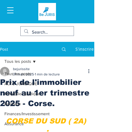
S'inscrire
Post
Tous les posts
bejurissite
Tous les posts
31 mars 2025
1 min de lecture
Prix de l'immobilier
ACTU JURIDIQUE
neuf au 1er trimestre
Immobilier juridique
2025 - Corse.
Bail/baux
Finances/Investissement
CORSE DU SUD ( 2A) 
Assurance
: