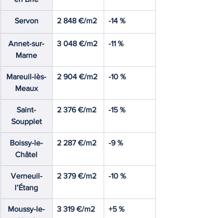
Servon
2 848 €/m2
-14 %
Annet-sur-
3 048 €/m2
-11 %
Marne
Mareuil-lès-
2 904 €/m2
-10 %
Meaux
Saint-
2 376 €/m2
-15 %
Soupplet
Boissy-le-
2 287 €/m2
-9 %
Châtel
Verneuil-
2 379 €/m2
-10 %
l’Étang
Moussy-le-
3 319 €/m2
+5 %