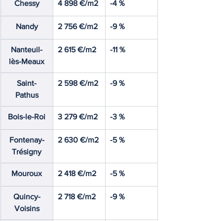
Chessy
4 898 €/m2
-4 %
Nandy
2 756 €/m2
-9 %
Nanteuil-
2 615 €/m2
-11 %
lès-Meaux
Saint-
2 598 €/m2
-9 %
Pathus
Bois-le-Roi
3 279 €/m2
-3 %
Fontenay-
2 630 €/m2
-5 %
Trésigny
Mouroux
2 418 €/m2
-5 %
Quincy-
2 718 €/m2
-9 %
Voisins