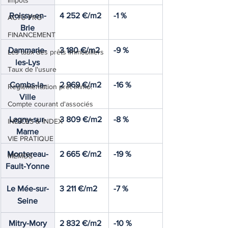
Impôts
Roissy-en-
4 252 €/m2
-1 %
ACTU PRO
Brie
FINANCEMENT
Dammarie-
3 180 €/m2
-9 %
Les taux des prêts immobiliers
les-Lys
Taux de l'usure
Combs-la-
2 969 €/m2
-16 %
Règlementation prêt immo.
Ville
Compte courant d'associés
Lagny-sur-
3 809 €/m2
-8 %
INDICES & INDEX
Marne
VIE PRATIQUE
Montereau-
2 665 €/m2
-19 %
MEMOS
Fault-Yonne
Le Mée-sur-
3 211 €/m2
-7 %
Seine
Mitry-Mory
2 832 €/m2
-10 %