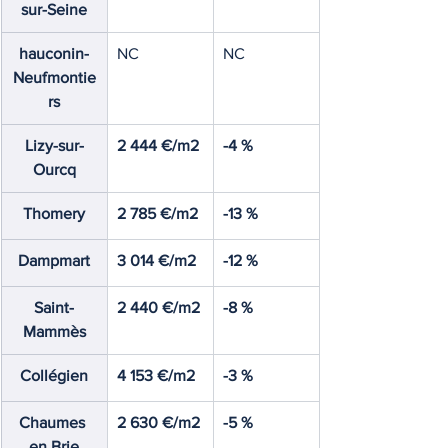
sur-Seine
hauconin-
NC
NC
Neufmontie
rs
Lizy-sur-
2 444 €/m2
-4 %
Ourcq
Thomery
2 785 €/m2
-13 %
Dampmart
3 014 €/m2
-12 %
Saint-
2 440 €/m2
-8 %
Mammès
Collégien
4 153 €/m2
-3 %
Chaumes 
2 630 €/m2
-5 %
en Brie