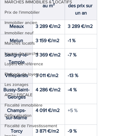
MARCHES IMMOBILIES & LOCATIFS
au m²
des prix sur 
Prix de l'immobilier
un an
Immobilier ancien
Meaux
3 289 €/m2
3 289 €/m2
Immobilier neuf
Melun
3 159 €/m2
-1 %
Marchés locatifs
Loyers de marché
Savigny-le-
3 369 €/m2
-7 %
Temple
Loyers de référence
Plafonds de loyers
Villeparisis
3 011 €/m2
-13 %
Les zonages
Bussy-Saint-
4 286 €/m2
-4 %
ACTU FISCALE
Georges
Fiscalité immobilière
Champs-
4 091 €/m2
+5 %
Défiscalisation
sur-Marne
Fiscalité de l'investissement
Torcy
3 871 €/m2
-9 %