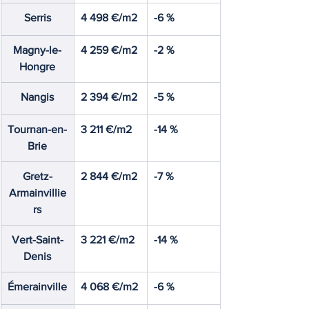
Serris
4 498 €/m2
-6 %
Magny-le-
4 259 €/m2
-2 %
Hongre
Nangis
2 394 €/m2
-5 %
Tournan-en-
3 211 €/m2
-14 %
Brie
Gretz-
2 844 €/m2
-7 %
Armainvillie
rs
Vert-Saint-
3 221 €/m2
-14 %
Denis
Émerainville
4 068 €/m2
-6 %