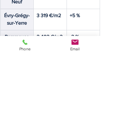
Neuf
Évry-Grégy-
3 319 €/m2
+5 %
sur-Yerre
Pommeuse
2 403 €/m2
-3 %
Phone
Email
Pringy
2 403 €/m2
-3 %
Château-
1 789 €/m2
-12 %
Landon
Faremoutier
2 483 €/m2
-11 %
s
Coupvray
3 936 €/m2
-8 %
La Grande-
2 269 €/m2
-5 %
Paroisse