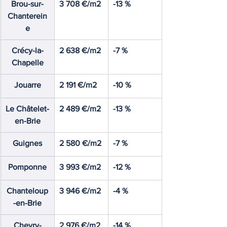
Brou-sur-
3 708 €/m2
-13 %
Chanterein
e
Crécy-la-
2 638 €/m2
-7 %
Chapelle
Jouarre
2 191 €/m2
-10 %
Le Châtelet-
2 489 €/m2
-13 %
en-Brie
Guignes
2 580 €/m2
-7 %
Pomponne
3 993 €/m2
-12 %
Chanteloup
3 946 €/m2
-4 %
-en-Brie
Chevry-
2 976 €/m2
-14 %