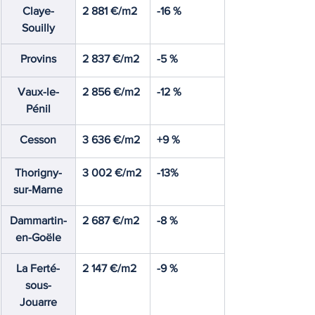
Claye-
2 881 €/m2
-16 %
Souilly
Provins
2 837 €/m2
-5 %
Vaux-le-
2 856 €/m2
-12 %
Pénil
Cesson
3 636 €/m2
+9 %
Thorigny-
3 002 €/m2
-13%
sur-Marne
Dammartin-
2 687 €/m2
-8 %
en-Goële
La Ferté-
2 147 €/m2
-9 %
sous-
Jouarre