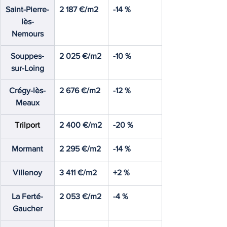
Saint-Pierre-
2 187 €/m2
-14 %
lès-
Nemours
Souppes-
2 025 €/m2
-10 %
sur-Loing
Crégy-lès-
2 676 €/m2
-12 %
Meaux
Trilport
2 400 €/m2
-20 %
Mormant
2 295 €/m2
-14 %
Villenoy
3 411 €/m2
+2 %
La Ferté-
2 053 €/m2
-4 %
Gaucher