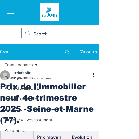
S'inscrire
Post
Tous les posts
bejurissite
Tous les posts
11 juin
3 min de lecture
Prix de l'immobilier
ACTU JURIDIQUE
neuf 4e trimestre
Immobilier juridique
2025 -Seine-et-Marne
Bail/baux
(77).
Finances/Investissement
Assurance
Prix moyen 
Evolution 