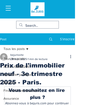
S'inscrire
Post
Tous les posts
bejurissite
Tous les posts
28 déc. 2025
1 min de lecture
Prix de l'immobilier
ACTU JURIDIQUE
neuf - 3e trimestre
Immobilier juridique
2025 - Paris.
Bail/baux
Vous souhaitez en lire 
Finances/Investissement
plus ?
Assurance
Abonnez-vous à bejuris.com pour continuer 