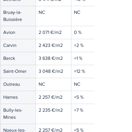
Bruay-la-
NC
NC
Buissière
Avion
2 071 €/m2
0 %
Carvin
2 423 €/m2
+2 %
Berck
3 638 €/m2
+1 %
Saint-Omer
3 048 €/m2
+12 %
Outreau
NC
NC
Harnes
2 257 €/m2
+5 %
Bully-les-
2 235 €/m2
+7 %
Mines
Noeux-les-
2 257 €/m2
+5 %