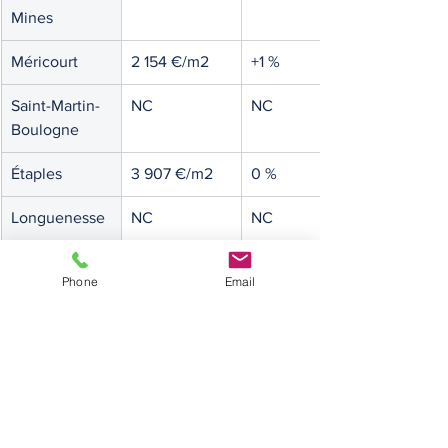
Mines
Méricourt
2 154 €/m2
+1 %
Saint-Martin-
NC
NC
Boulogne
Étaples
3 907 €/m2
0 %
Longuenesse
NC
NC
Marck
2 152 €/m2
+14 %
Phone
Email
Courrières
2 120 €/m2
+2 %
Auchel
NC
NC
Montigny-en-
2 309 €/m2
+12 %
Gohelle