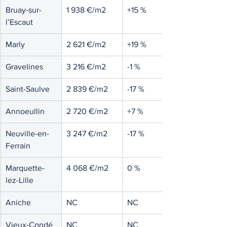
Bruay-sur-
1 938 €/m2
+15 %
l’Escaut
Marly
2 621 €/m2
+19 %
Gravelines
3 216 €/m2
-1 %
Saint-Saulve
2 839 €/m2
-17 %
Annoeullin
2 720 €/m2
+7 %
Neuville-en-
3 247 €/m2
-17 %
Ferrain
Marquette-
4 068 €/m2
0 %
lez-Lille
Aniche
NC
NC
Vieux-Condé
NC
NC