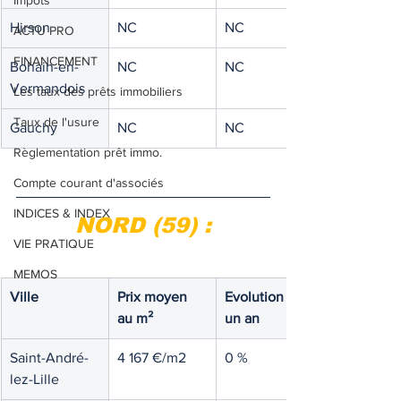
Impôts
Hirson
NC
NC
ACTU PRO
FINANCEMENT
Bohain-en-
NC
NC
Vermandois
Les taux des prêts immobiliers
Taux de l'usure
Gauchy
NC
NC
Règlementation prêt immo.
Compte courant d'associés
INDICES & INDEX
NORD (59) :
VIE PRATIQUE
MEMOS
Ville
Prix moyen 
Evolution sur 
au m²
un an 
Saint-André-
4 167 €/m2
0 %
lez-Lille