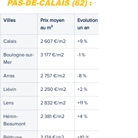
PAS-DE-CALAIS (62)
:
Villes
Prix moyen 
Evolution sur 
au m²
un an 
Calais
2 607 €/m2
+9 %
Boulogne-sur-
3 177 €/m2
-1 %
Mer
Arras
2 757 €/m2
-8 %
Liévin
2 250 €/m2
+2 %
Lens
2 832 €/m2
+11 %
Hénin-
2 381 €/m2
+4 %
Beaumont
Béthune
3 174 €/m2
+10 %