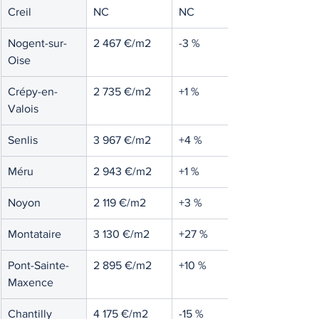
Creil
NC
NC
Nogent-sur-
2 467 €/m2
-3 %
Oise
Crépy-en-
2 735 €/m2
+1 %
Valois
Senlis
3 967 €/m2
+4 %
Méru
2 943 €/m2
+1 %
Noyon
2 119 €/m2
+3 %
Montataire
3 130 €/m2
+27 %
Pont-Sainte-
2 895 €/m2
+10 %
Maxence
Chantilly
4 175 €/m2
-15 %