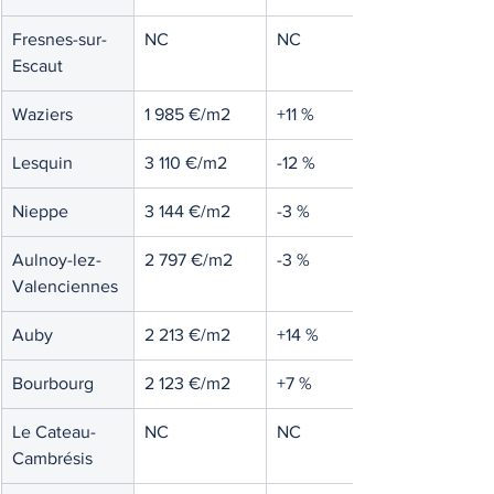
Fresnes-sur-
NC
NC
Escaut
Waziers
1 985 €/m2
+11 %
Lesquin
3 110 €/m2
-12 %
Nieppe
3 144 €/m2
-3 %
Aulnoy-lez-
2 797 €/m2
-3 %
Valenciennes
Auby
2 213 €/m2
+14 %
Bourbourg
2 123 €/m2
+7 %
Le Cateau-
NC
NC
Cambrésis