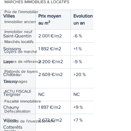
MARCHES IMMOBILIES & LOCATIFS
Prix de l'immobilier
Villes
Prix moyen 
Evolution sur 
Immobilier ancien
au m²
un an 
Immobilier neuf
Saint-Quentin
2 001 €/m2
-6 %
Marchés locatifs
Soissons
1 892 €/m2
+1 %
Loyers de marché
Laon
Loyers de référence
2 200 €/m2
-9 %
Plafonds de loyers
Château-
2 609 €/m2
+20 %
Thierry
Les zonages
ACTU FISCALE
Tergnier
NC
NC
Fiscalité immobilière
Chauny
1 897 €/m2
+9 %
Défiscalisation
Villers-
2 673 €/m2
+7 %
Fiscalité de l'investissement
Cotterêts