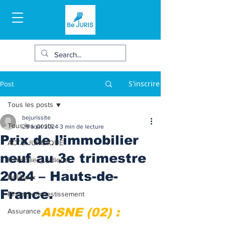
S'inscrire
Post
Tous les posts
bejurissite
Tous les posts
29 août 2024
3 min de lecture
Prix de l’immobilier
ACTU JURIDIQUE
neuf au 3e trimestre
Immobilier juridique
2024 – Hauts-de-
Bail/baux
France.
Finances/Investissement
AISNE (02) :
Assurance