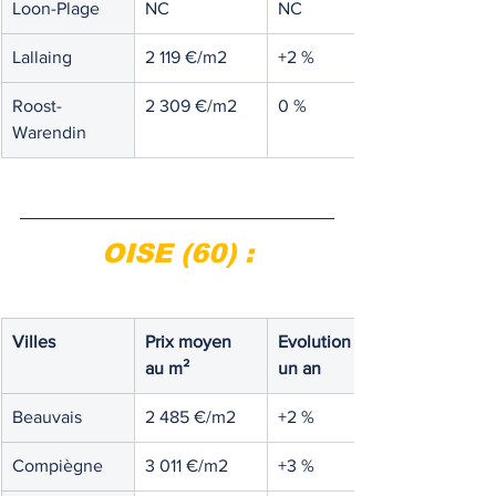
Loon-Plage
NC
NC
Lallaing
2 119 €/m2
+2 %
Roost-
2 309 €/m2
0 %
Warendin
OISE (60) :
Villes
Prix moyen 
Evolution sur 
au m²
un an 
Beauvais
2 485 €/m2
+2 %
Compiègne
3 011 €/m2
+3 %