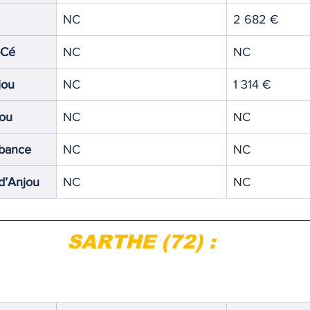
NC
2 682 €
-Cé
NC
NC
jou
NC
1 314 €
ou
NC
NC
ubance
NC
NC
d’Anjou
NC
NC
SARTHE (72) :