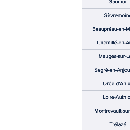
Saumur
Sèvremoin
Beaupréau-en-M
Chemillé-en-A
Mauges-sur-L
Segré-en-Anjou
Orée d’Anj
Loire-Authi
Montrevault-sur
Trélazé