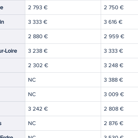
re
2 793 €
2 750 €
in
3 333 €
3 616 €
2 880 €
2 959 €
ur-Loire
3 238 €
3 333 €
2 302 €
3 248 €
NC
3 388 €
NC
3 009 €
3 242 €
2 808 €
s
NC
2 876 €
-Erdre
NC
3 530 €