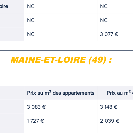
oire
NC
NC
NC
NC
NC
3 077 €
MAINE-ET-LOIRE (49) :
Prix au m² des appartements
Prix au m²
3 083 €
3 148 €
1 727 €
2 039 €