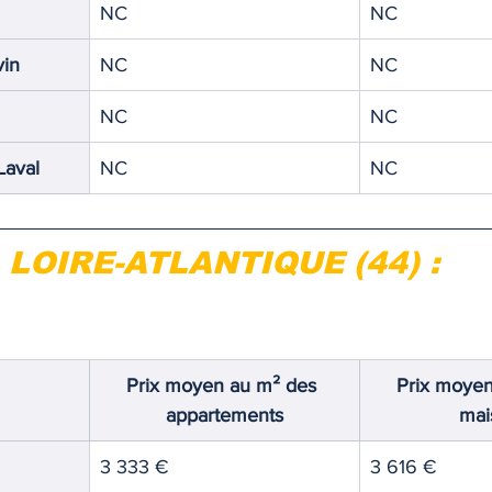
NC
NC
TIQUE
MEMOS
vin
NC
NC
NC
NC
Laval
NC
NC
LOIRE-ATLANTIQUE (44) :
Prix moyen au m² des 
Prix moyen
appartements
mai
3 333 €
3 616 €