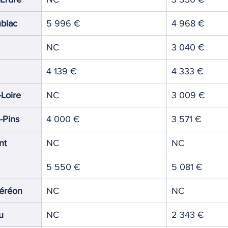
blac
5 996 €
4 968 €
NC
3 040 €
4 139 €
4 333 €
-Loire
NC
3 009 €
-Pins
4 000 €
3 571 €
nt
NC
NC
5 550 €
5 081 €
Géréon
NC
NC
u
NC
2 343 €