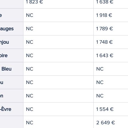
1 823 €
1 638 €
e
NC
1 918 €
auges
NC
1 789 €
njou
NC
1 748 €
oire
NC
1 643 €
 Bleu
NC
NC
ou
NC
NC
on
NC
NC
-Èvre
NC
1 554 €
NC
2 649 €