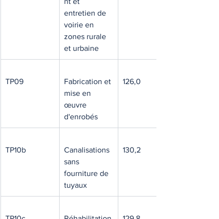
nt et 
entretien de 
voirie en 
zones rurale 
et urbaine
TP09
Fabrication et 
126,0
mise en 
œuvre 
d'enrobés
TP10b
Canalisations 
130,2
sans 
fourniture de 
tuyaux
TP10c
Réhabilitation
129,8