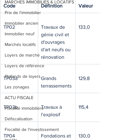
MARCHES IMMOBILIES & LOCATIFS
Code
Définition
Valeur
Prix de l'immobilier
Immobilier ancien
TP02
Travaux de 
133,0
Immobilier neuf
génie civil et 
d'ouvrages 
Marchés locatifs
d'art neufs ou 
Loyers de marché
rénovation
Loyers de référence
Plafonds de loyers
TP03a
Grands 
129,8
terrassements
Les zonages
ACTU FISCALE
TP03b
Travaux à 
115,4
Fiscalité immobilière
l'explosif
Défiscalisation
Fiscalité de l'investissement
TP04
Fondations et 
130,0