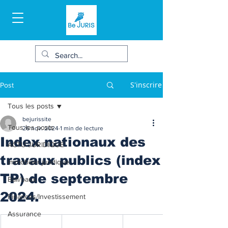
S'inscrire
Post
Tous les posts
bejurissite
Tous les posts
26 nov. 2024
1 min de lecture
Index nationaux des
ACTU JURIDIQUE
travaux publics (index
Immobilier juridique
TP) de septembre
Bail/baux
2024.
Finances/Investissement
Assurance