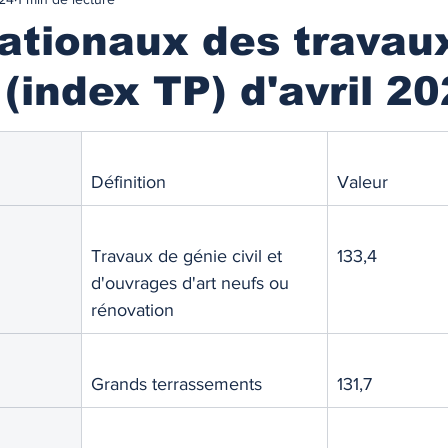
urance
MARCHES IMMOBILIES & LOCATIFS
ationaux des travau
 (index TP) d'avril 2
r ancien
Immobilier neuf
Marchés locatifs
référence
Plafonds de loyers
Les zonages
Définition
Valeur
obilière
Défiscalisation
Fiscalité de l'investissement
Travaux de génie civil et 
133,4
d'ouvrages d'art neufs ou 
rénovation
NANCEMENT
Les taux des prêts immobiliers
Grands terrassements
131,7
on prêt immo.
Compte courant d'associés