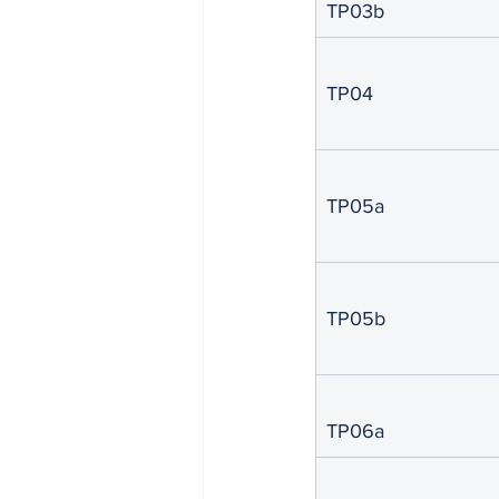
TP03b
INDICES & INDEX
VIE PRA
TP04
TP05a
TP05b
TP06a