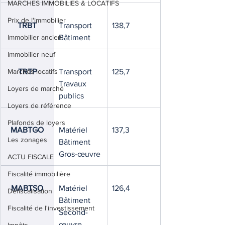
MARCHES IMMOBILIES & LOCATIFS
Prix de l'immobilier
TRBT
Transport 
138,7
Immobilier ancien
Bâtiment
Immobilier neuf
Marchés locatifs
TRTP
Transport 
125,7
Travaux 
Loyers de marché
publics
Loyers de référence
Plafonds de loyers
MABTGO
Matériel 
137,3
Les zonages
Bâtiment 
Gros-œuvre
ACTU FISCALE
Fiscalité immobilière
MABTSO
Matériel 
126,4
Défiscalisation
Bâtiment 
Fiscalité de l'investissement
Second-
œuvre