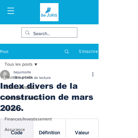
S'inscrire
Post
Tous les posts
bejurissite
Tous les posts
18 mai
1 min de lecture
Index divers de la
ACTU JURIDIQUE
construction de mars
Immobilier juridique
2026.
Bail/baux
Finances/Investissement
Assurance
Code
Définition
Valeur