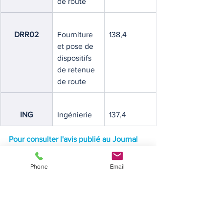
de route
DRR02
Fourniture 
138,4
et pose de 
dispositifs 
de retenue 
de route
ING
Ingénierie
137,4
Pour consulter l'avis publié au Journal 
officiel du 16 mai 2026.
Index divers de la construction
Phone
Email
INDICES & INDEX