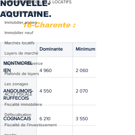
NOUVELLE-
MARCHES IMMOBILIES & LOCATIFS
AQUITAINE.
Prix de l'immobilier
Immobilier ancien
16-Charente :
Immobilier neuf
Marchés locatifs
Dominante
Minimum
Loyers de marché
MONTMOREL
Loyers de référence
IEN
4 960
2 060
Plafonds de loyers
Les zonages
ANGOUMOIS-
4 550
2 070
ACTU FISCALE
RUFFECOIS
Fiscalité immobilière
Défiscalisation
COGNACAIS
6 210
3 550
Fiscalité de l'investissement