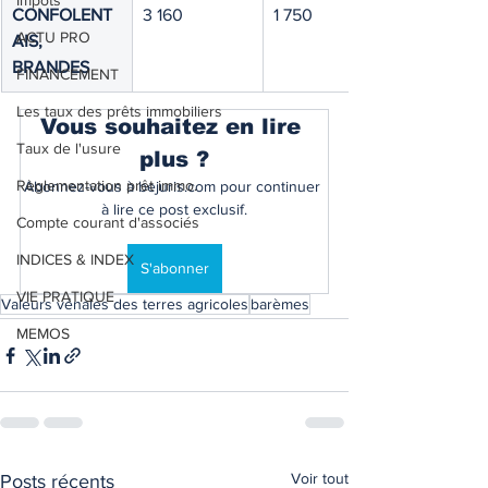
Impôts
CONFOLENT
3 160
1 750
ACTU PRO
AIS, 
BRANDES
FINANCEMENT
Les taux des prêts immobiliers
Vous souhaitez en lire 
Taux de l'usure
plus ?
Règlementation prêt immo.
Abonnez-vous à bejuris.com pour continuer 
à lire ce post exclusif.
Compte courant d'associés
INDICES & INDEX
S'abonner
VIE PRATIQUE
Valeurs vénales des terres agricoles
barèmes
MEMOS
Voir tout
Posts récents