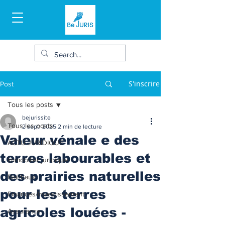
S'inscrire
Post
Tous les posts
bejurissite
Tous les posts
2 sept. 2025
2 min de lecture
Valeur vénale e des
ACTU JURIDIQUE
terres labourables et
Immobilier juridique
des prairies naturelles
Bail/baux
pour les terres
Finances/Investissement
agricoles louées -
Assurance