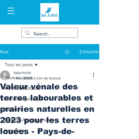
S'inscrire
Post
Tous les posts
bejurissite
Tous les posts
1 nov. 2024
2 min de lecture
Valeur vénale des
ACTU JURIDIQUE
terres labourables et
Immobilier juridique
prairies naturelles en
Bail/baux
2023 pour les terres
Finances/Investissement
louées - Pays-de-
Assurance