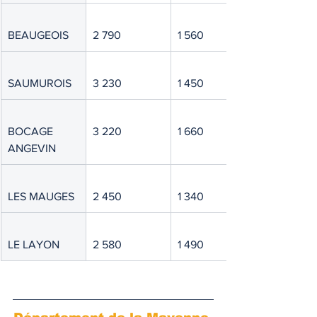
BEAUGEOIS
2 790
1 560
SAUMUROIS
3 230
1 450
BOCAGE 
3 220
1 660
ANGEVIN
LES MAUGES
2 450
1 340
LE LAYON
2 580
1 490