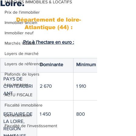
Loire.
MARCHES IMMOBILIES & LOCATIFS
Prix de l'immobilier
Département de loire-
Immobilier ancien
Atlantique (44) :
Immobilier neuf
Prix à l'hectare en euro :
Marchés locatifs
Loyers de marché
Loyers de référence
Dominante
Minimum
Plafonds de loyers
PAYS DE 
Les zonages
CHATEAUBRI
2 670
1 910
ANT
ACTU FISCALE
Fiscalité immobilière
ESTUAIRE DE 
1 450
800
Défiscalisation
LA LOIRE, 
Fiscalité de l'investissement
RÉGION 
NANTAISE