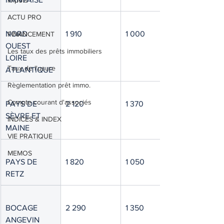
Impôts
ACTU PRO
NORD 
1 910
1 000
FINANCEMENT
OUEST 
Les taux des prêts immobiliers
LOIRE 
Taux de l'usure
ATLANTIQUE
Règlementation prêt immo.
Compte courant d'associés
PAYS DE 
2 120
1 370
SÈVRE ET 
INDICES & INDEX
MAINE
VIE PRATIQUE
MEMOS
PAYS DE 
1 820
1 050
RETZ
BOCAGE 
2 290
1 350
ANGEVIN