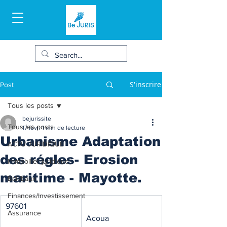
S'inscrire
Post
Tous les posts
bejurissite
Tous les posts
17 févr.
1 min de lecture
Urbanisme Adaptation
ACTU JURIDIQUE
des régles- Erosion
Immobilier juridique
maritime - Mayotte.
Bail/baux
Finances/Investissement
97601
Assurance
Acoua