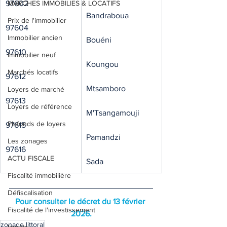
97602
MARCHES IMMOBILIES & LOCATIFS
Bandraboua
Prix de l'immobilier
97604
Immobilier ancien
Bouéni
97610
Immobilier neuf
Koungou
Marchés locatifs
97612
Mtsamboro
Loyers de marché
97613
Loyers de référence
M'Tsangamouji
Plafonds de loyers
97615
Pamandzi
Les zonages
97616
ACTU FISCALE
Sada
Fiscalité immobilière
Défiscalisation
Pour consulter le décret du 13 février 
Fiscalité de l'investissement
2026.
zonage littoral