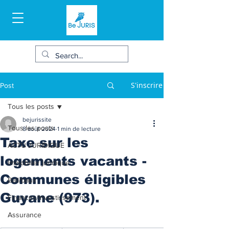
S'inscrire
Post
Tous les posts
bejurissite
Tous les posts
8 août 2024
1 min de lecture
Taxe sur les
ACTU JURIDIQUE
logements vacants -
Immobilier juridique
Communes éligibles
Bail/baux
Guyane (973).
Finances/Investissement
Assurance