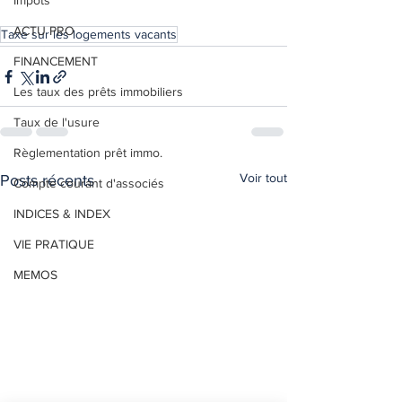
Impôts
ACTU PRO
Taxe sur les logements vacants
FINANCEMENT
Les taux des prêts immobiliers
Taux de l'usure
Règlementation prêt immo.
Voir tout
Posts récents
Compte courant d'associés
INDICES & INDEX
VIE PRATIQUE
MEMOS