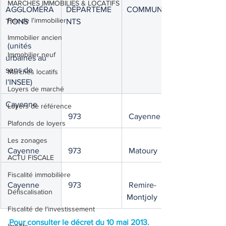
MARCHES IMMOBILIES & LOCATIFS
AGGLOMÉRA
DÉPARTEME
COMMUNES
Prix de l'immobilier
TIONS
NTS
Immobilier ancien
 (unités 
Immobilier neuf
urbaines au 
sens de 
Marchés locatifs
l'INSEE)
Loyers de marché
Cayenne
Loyers de référence
 973
 Cayenne
Plafonds de loyers
Les zonages
 Cayenne
 973
 Matoury
ACTU FISCALE
Fiscalité immobilière
 Cayenne
 973
 Remire-
Défiscalisation
Montjoly
Fiscalité de l'investissement
Pour consulter le décret du 10 mai 2013.