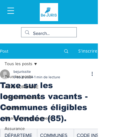
S'inscrire
Post
Tous les posts
bejurissite
Tous les posts
9 août 2024
1 min de lecture
Taxe sur les
ACTU JURIDIQUE
logements vacants -
Immobilier juridique
Communes éligibles
Bail/baux
en Vendée (85).
Finances/Investissement
Assurance
 DÉPARTEME
COMMUNES
CODE INSEE