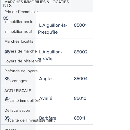
MARCHES IMMOBILIES & LOCATIFS
NTS
Prix de l'immobilier
85
Immobilier ancien
 L'Aiguillon-la-
 85001
Immobilier neuf
Presqu'île
Marchés locatifs
Loyers de marché
 85
 L'Aiguillon-
 85002
sur-Vie
Loyers de référence
Plafonds de loyers
 85
 Angles
 85004
Les zonages
ACTU FISCALE
 85
 Avrillé
 85010
Fiscalité immobilière
Défiscalisation
 85
 Barbâtre
 85011
Fiscalité de l'investissement