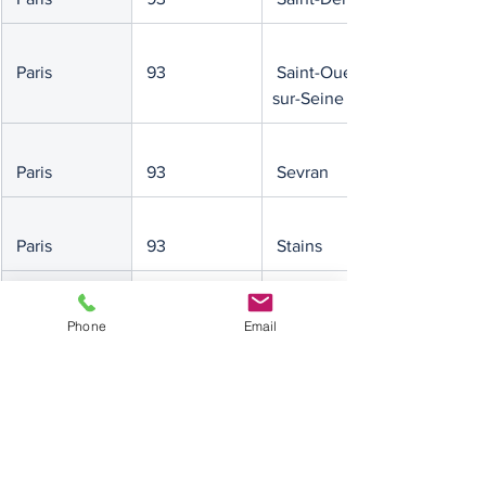
 Paris
 93
 Saint-Ouen-
sur-Seine
 Paris
 93
 Sevran
 Paris
 93
 Stains
 Paris
 93
 Tremblay-en-
Phone
Email
France
 Paris
 93
 Vaujours