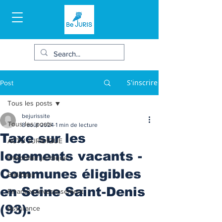
S'inscrire
Post
Tous les posts
bejurissite
Tous les posts
8 août 2024
1 min de lecture
Taxe sur les
ACTU JURIDIQUE
logements vacants -
Immobilier juridique
Communes éligibles
Bail/baux
en Seine Saint-Denis
Finances/Investissement
(93).
Assurance