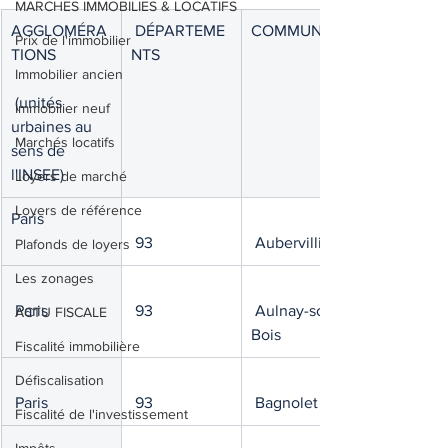
MARCHES IMMOBILIES & LOCATIFS
AGGLOMÉRA
 DÉPARTEME
COMMUNES
Prix de l'immobilier
TIONS
NTS
Immobilier ancien
 (unités 
Immobilier neuf
urbaines au 
Marchés locatifs
sens de 
l'INSEE)
Loyers de marché
Loyers de référence
Paris
 93
 Aubervilliers
Plafonds de loyers
Les zonages
 Paris
 93
 Aulnay-sous-
ACTU FISCALE
Bois
Fiscalité immobilière
Défiscalisation
 Paris
 93
 Bagnolet
Fiscalité de l'investissement