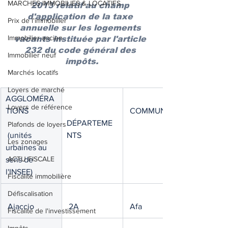
MARCHES IMMOBILIES & LOCATIFS
2013 relatif au champ 
d'application de la taxe 
Prix de l'immobilier
annuelle sur les logements 
Immobilier ancien
vacants instituée par l'article 
232 du code général des 
Immobilier neuf
impôts.
Marchés locatifs
Loyers de marché
AGGLOMÉRA
Loyers de référence
TIONS
 COMMUNES
DÉPARTEME
Plafonds de loyers
 (unités 
NTS
Les zonages
urbaines au 
ACTU FISCALE
sens de 
l'INSEE)
Fiscalité immobilière
Défiscalisation
 Ajaccio
 2A
 Afa
Fiscalité de l'investissement