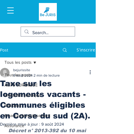
S'inscrire
Post
Tous les posts
bejurissite
Tous les posts
8 août 2024
2 min de lecture
Taxe sur les
ACTU JURIDIQUE
logements vacants -
Immobilier juridique
Communes éligibles
Bail/baux
en Corse du sud (2A).
Finances/Investissement
Dernière mise à jour :
9 août 2024
Assurance
Décret n° 2013-392 du 10 mai 