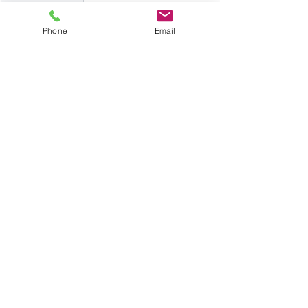
 2A
 Sartène
 2A272
Phone
Email
 2A
 Serra-di-Ferro
 2A276
 2A
 Serra-di-
 2A278
Scopamène
 2A
 Serriera
 2A279
 2A
 Soccia
 2A282
 2A
 Sollacaro
 2A284