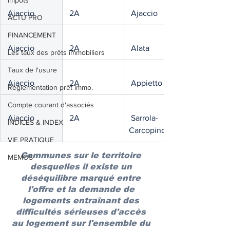
Impôts
 Ajaccio
 2A
 Ajaccio
ACTU PRO
FINANCEMENT
 Ajaccio
 2A
 Alata
Les taux des prêts immobiliers
Taux de l'usure
 Ajaccio
 2A
 Appietto
Règlementation prêt immo.
Compte courant d'associés
 Ajaccio
 2A
 Sarrola-
INDICES & INDEX
Carcopino
VIE PRATIQUE
Communes sur le territoire 
MEMOS
desquelles il existe un 
déséquilibre marqué entre 
l'offre et la demande de 
logements entraînant des 
difficultés sérieuses d'accès 
au logement sur l'ensemble du 