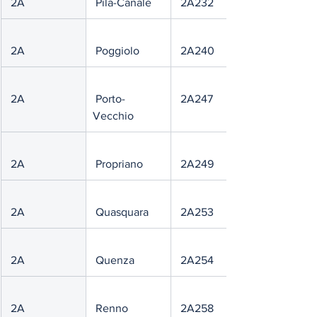
 2A
 Pila-Canale
 2A232
 2A
 Poggiolo
 2A240
 2A
 Porto-
 2A247
Vecchio
 2A
 Propriano
 2A249
 2A
 Quasquara
 2A253
 2A
 Quenza
 2A254
 2A
 Renno
 2A258