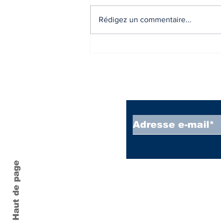
Rédigez un commentaire...
Taxe sur les logements
vacants - Liste des
communes éligibles à la
taxe.
Inscrivez vous à
Haut de page