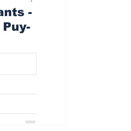
nts -
 Puy-