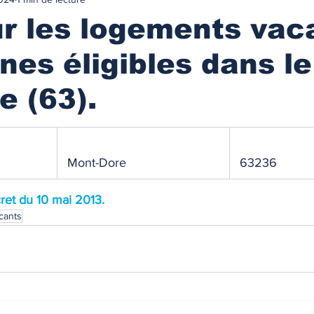
urance
MARCHES IMMOBILIES & LOCATIFS
r les logements vaca
s éligibles dans le
r ancien
Immobilier neuf
Marchés locatifs
 (63).
référence
Plafonds de loyers
Les zonages
 Mont-Dore
 63236
obilière
Défiscalisation
Fiscalité de l'investissement
ret du 10 mai 2013.
cants
NANCEMENT
Les taux des prêts immobiliers
on prêt immo.
Compte courant d'associés