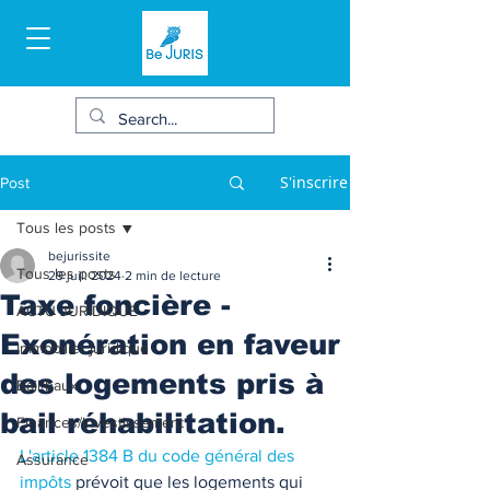
S'inscrire
Post
Tous les posts
bejurissite
Tous les posts
29 juil. 2024
2 min de lecture
Taxe foncière -
ACTU JURIDIQUE
Exonération en faveur
Immobilier juridique
des logements pris à
Bail/baux
bail réhabilitation.
Finances/Investissement
L'article 1384 B du code général des 
Assurance
impôts
 prévoit que les logements qui 