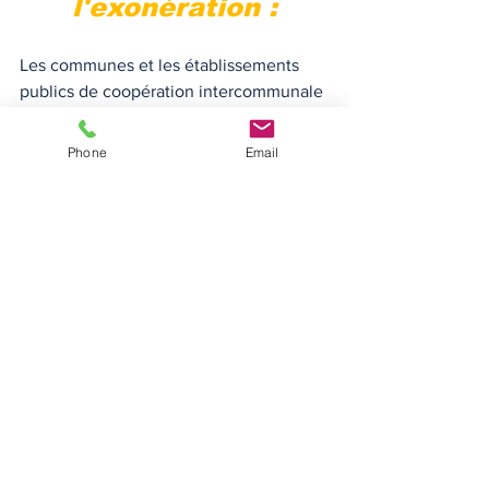
l'exonération :
Les communes et les établissements 
publics de coopération intercommunale 
peuvent supprimer l'exonération 
lorsque sur leur territoire le parc de 
Phone
Email
logements comprend plus de 50% de 
logements locatifs sociaux. 
Taxe foncière
Exonérations
Bail à réhabilitation
Voir tout
Posts récents