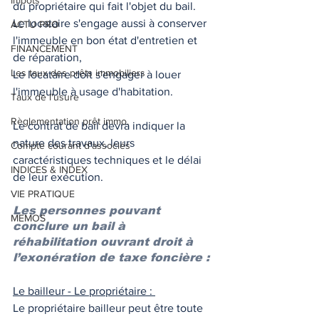
Impôts
du propriétaire qui fait l'objet du bail. 
Le locataire s'engage aussi à conserver 
ACTU PRO
l'immeuble en bon état d'entretien et 
FINANCEMENT
de réparation,
Les taux des prêts immobiliers
Le locataire doit s'engager à louer 
l'immeuble à usage d'habitation. 
Taux de l'usure
Règlementation prêt immo.
Le contrat de bail devra indiquer la 
nature des travaux, leurs 
Compte courant d'associés
caractéristiques techniques et le délai 
INDICES & INDEX
de leur exécution.
VIE PRATIQUE
Les personnes pouvant 
MEMOS
conclure un bail à 
réhabilitation ouvrant droit à 
l’exonération de taxe foncière :
Le bailleur - Le propriétaire : 
Le propriétaire bailleur peut être toute 