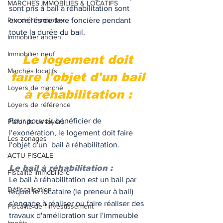
MARCHES IMMOBILIES & LOCATIFS
sont pris à bail à réhabilitation sont 
Prix de l'immobilier
exonérés de taxe foncière pendant 
toute la durée du bail. 
Immobilier ancien
Immobilier neuf
Le logement doit 
Marchés locatifs
faire l'objet d'un bail 
Loyers de marché
à réhabilitation : 
Loyers de référence
Pour pouvoir bénéficier de 
Plafonds de loyers
l'exonération, le logement doit faire 
Les zonages
l'objet d'un  bail à réhabilitation. 
ACTU FISCALE
Le bail à réhabilitation :
Fiscalité immobilière
Le bail à réhabilitation est un bail par 
Défiscalisation
lequel le locataire (le preneur à bail) 
s'engage à réaliser ou faire réaliser des 
Fiscalité de l'investissement
travaux d'amélioration sur l'immeuble 