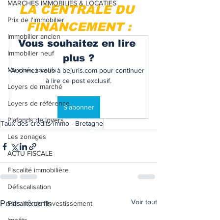
MARCHES IMMOBILIES & LOCATIFS
LA CENTRALE DU 
Prix de l'immobilier
FINANCEMENT :
Immobilier ancien
Vous souhaitez en lire 
Immobilier neuf
plus ?
Marchés locatifs
Abonnez-vous à bejuris.com pour continuer 
à lire ce post exclusif.
Loyers de marché
Loyers de référence
S'abonner
Plafonds de loyers
Taux des crédits immo - Bretagne
Les zonages
ACTU FISCALE
Fiscalité immobilière
Défiscalisation
Voir tout
Posts récents
Fiscalité de l'investissement