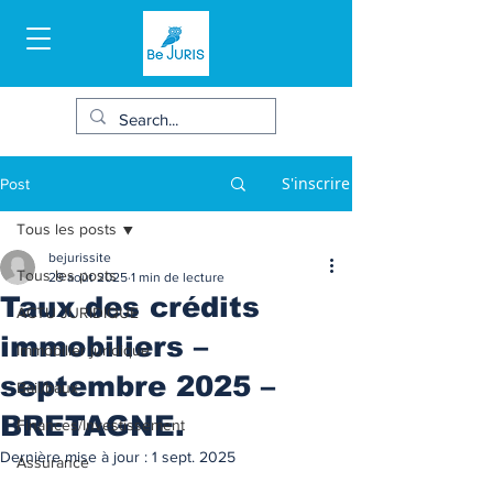
S'inscrire
Post
Tous les posts
bejurissite
Tous les posts
29 août 2025
1 min de lecture
Taux des crédits
ACTU JURIDIQUE
immobiliers –
Immobilier juridique
septembre 2025 –
Bail/baux
BRETAGNE.
Finances/Investissement
Dernière mise à jour :
1 sept. 2025
Assurance