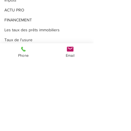
Impôts
ACTU PRO
FINANCEMENT
Les taux des prêts immobiliers
Taux de l'usure
Règlementation prêt immo.
Phone
Email
Compte courant d'associés
INDICES & INDEX
VIE PRATIQUE
MEMOS
Inscrivez vous à notre newsletter !
S'abonner