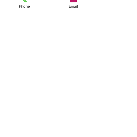
Phone
Email
Voir tout
Posts récents