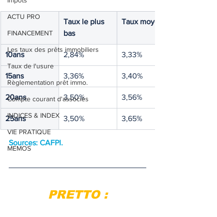
Impôts
ACTU PRO
Taux le plus 
Taux moyen
FINANCEMENT
bas
Les taux des prêts immobiliers
10ans
2,84%
3,33%
Taux de l'usure
15ans
3,36%
3,40%
Règlementation prêt immo.
20ans
3,50%
3,56%
Compte courant d'associés
INDICES & INDEX
25ans
3,50%
3,65%
VIE PRATIQUE
Sources: CAFPI.
MEMOS
PRETTO :