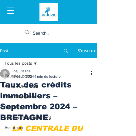
S'inscrire
Post
Tous les posts
bejurissite
Tous les posts
3 sept. 2024
1 min de lecture
Taux des crédits
ACTU JURIDIQUE
immobiliers –
Immobilier juridique
Septembre 2024 –
Bail/baux
BRETAGNE.
Finances/Investissement
LA CENTRALE DU 
Assurance