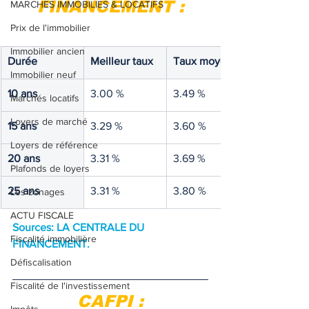
FINANCEMENT :
MARCHES IMMOBILIES & LOCATIFS
Prix de l'immobilier
Immobilier ancien
Durée
Meilleur taux
Taux moyen
Immobilier neuf
10 ans
3.00 %
3.49 %
Marchés locatifs
Loyers de marché
15 ans
3.29 %
3.60 %
Loyers de référence
20 ans
3.31 %
3.69 %
Plafonds de loyers
25 ans
3.31 %
3.80 %
Les zonages
ACTU FISCALE
Sources: LA CENTRALE DU 
Fiscalité immobilière
FINANCEMENT.
Défiscalisation
Fiscalité de l'investissement
CAFPI :