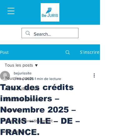
S'inscrire
Post
Tous les posts
bejurissite
Tous les posts
3 nov. 2025
1 min de lecture
Taux des crédits
ACTU JURIDIQUE
immobiliers –
Immobilier juridique
Novembre 2025 –
Bail/baux
PARIS – ILE – DE –
Finances/Investissement
FRANCE.
Assurance