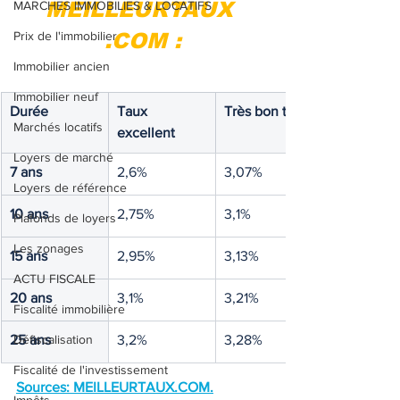
MEILLEURTAUX 
MARCHES IMMOBILIES & LOCATIFS
Prix de l'immobilier
.COM :
Immobilier ancien
Immobilier neuf
Durée
Taux 
Très bon taux
Marchés locatifs
excellent
Loyers de marché
7 ans
2,6%
3,07%
Loyers de référence
10 ans
2,75%
3,1%
Plafonds de loyers
Les zonages
15 ans
2,95%
3,13%
ACTU FISCALE
20 ans
3,1%
3,21%
Fiscalité immobilière
25 ans
Défiscalisation
3,2%
3,28%
Fiscalité de l'investissement
Sources: 
MEILLEURTAUX.COM
.