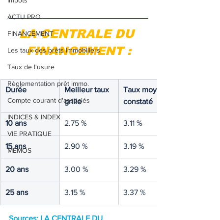
Impôts
ACTU PRO
LA CENTRALE DU 
FINANCEMENT
FINANCEMENT :
Les taux des prêts immobiliers
Taux de l'usure
Règlementation prêt immo.
Durée
Meilleur taux 
Taux moyen 
Compte courant d'associés
grille
constaté
INDICES & INDEX
10 ans
2.75 %
3.11 %
VIE PRATIQUE
15 ans
2.90 %
3.19 %
MEMOS
20 ans
3.00 %
3.29 %
25 ans
3.15 %
3.37 %
Sources: LA CENTRALE
 DU 