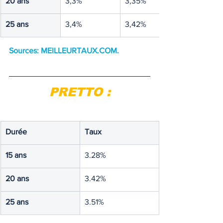
20 ans
3,3%
3,35%
25 ans
3,4%
3,42%
Sources: 
MEILLEURTAUX.COM
.
PRETTO :
Durée
Taux
15 ans
3.28%
20 ans
3.42%
25 ans
3.51%