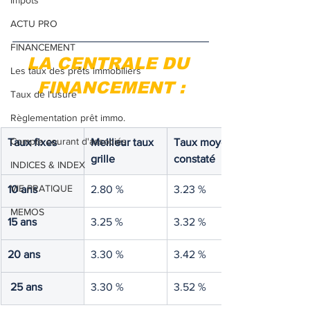
Impôts
ACTU PRO
FINANCEMENT
LA CENTRALE DU 
Les taux des prêts immobiliers
FINANCEMENT :
Taux de l'usure
Règlementation prêt immo.
Compte courant d'associés
Taux fixes
Meilleur taux 
Taux moyen 
grille
constaté
INDICES & INDEX
VIE PRATIQUE
10 ans
2.80 %
3.23 %
MEMOS
15 ans
3.25 %
3.32 %
20 ans
3.30 %
3.42 %
25 ans
3.30 %
3.52 %