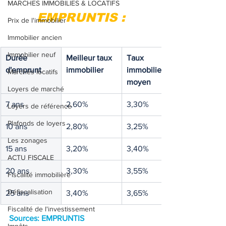
MARCHES IMMOBILIES & LOCATIFS
EMPRUNTIS :
Prix de l'immobilier
Immobilier ancien
Immobilier neuf
Durée 
Meilleur taux 
Taux 
d'emprunt
immobilier
immobilier 
Marchés locatifs
moyen
Loyers de marché
7 ans
2,60%
3,30%
Loyers de référence
Plafonds de loyers
10 ans
2,80%
3,25%
Les zonages
15 ans
3,20%
3,40%
ACTU FISCALE
20 ans
3,30%
3,55%
Fiscalité immobilière
Défiscalisation
25 ans
3,40%
3,65%
Fiscalité de l'investissement
Sources: EMPRUNTIS