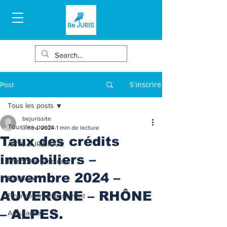
S'inscrire
Post
Tous les posts
bejurissite
Tous les posts
3 nov. 2024
1 min de lecture
Taux des crédits
ACTU JURIDIQUE
immobiliers –
Immobilier juridique
novembre 2024 –
Bail/baux
AUVERGNE – RHÔNE
Finances/Investissement
– ALPES.
Assurance