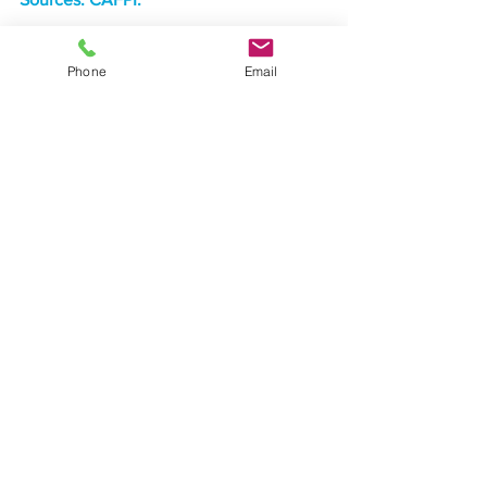
Phone
Email
Pour consulter les taux du mois 
d'octobre 2024.
Taux des crédits immo - Auvergne-Rhône-
Voir tout
Posts récents