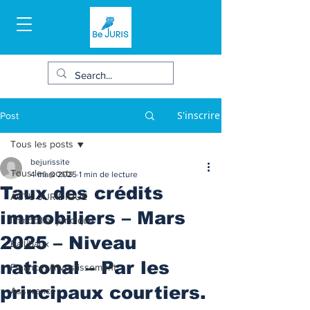
S'inscrire
Post
Tous les posts
bejurissite
Tous les posts
4 mars 2025
1 min de lecture
Taux des crédits
ACTU JURIDIQUE
immobiliers – Mars
Immobilier juridique
2025 – Niveau
Bail/baux
national – Par les
Finances/Investissement
principaux courtiers.
Assurance