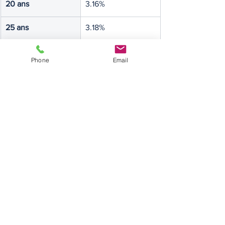
20 ans
3.16%
25 ans
3.18%
Sources: PRETTO.
Phone
Email
Pour consulter les taux du mois de 
février 2025.
taux des credits immo
Voir tout
Posts récents