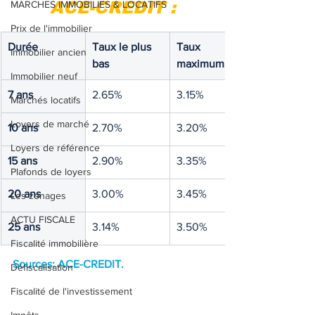
ACE-CREDIT :
MARCHES IMMOBILIES & LOCATIFS
Prix de l'immobilier
Durée
Taux le plus 
Taux 
Immobilier ancien
bas
maximum
Immobilier neuf
7 ans
2.65%
3.15%
Marchés locatifs
Loyers de marché
10 ans
2.70%
3.20%
Loyers de référence
15 ans
2.90%
3.35%
Plafonds de loyers
20 ans
3.00%
3.45%
Les zonages
ACTU FISCALE
25 ans
3.14%
3.50%
Fiscalité immobilière
Sources: ACE-CREDIT
.
Défiscalisation
Fiscalité de l'investissement