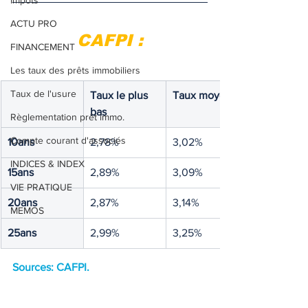
Impôts
ACTU PRO
CAFPI :
FINANCEMENT
Les taux des prêts immobiliers
Taux de l'usure
Taux le plus 
Taux moyen 
bas
Règlementation prêt immo.
Compte courant d'associés
10ans
2,78%
3,02%
INDICES & INDEX
15ans
2,89%
3,09%
VIE PRATIQUE
20ans
2,87%
3,14%
MEMOS
25ans
2,99%
3,25%
Sources: CAFPI.