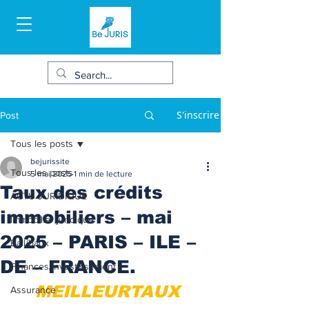
S'inscrire
Post
Tous les posts
bejurissite
Tous les posts
5 mai 2025
1 min de lecture
Taux des crédits
ACTU JURIDIQUE
immobiliers – mai
Immobilier juridique
2025 – PARIS – ILE –
Bail/baux
DE – FRANCE.
Finances/Investissement
MEILLEURTAUX 
Assurance