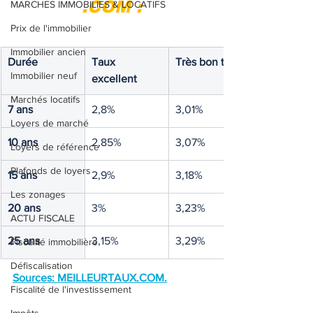
.COM :
MARCHES IMMOBILIES & LOCATIFS
Prix de l'immobilier
Immobilier ancien
Durée
Taux 
Très bon taux
Immobilier neuf
excellent
Marchés locatifs
7 ans
2,8%
3,01%
Loyers de marché
10 ans
2,85%
3,07%
Loyers de référence
Plafonds de loyers
15 ans
2,9%
3,18%
Les zonages
20 ans
3%
3,23%
ACTU FISCALE
25 ans
3,15%
3,29%
Fiscalité immobilière
Défiscalisation
Sources: 
MEILLEURTAUX.COM
.
Fiscalité de l'investissement