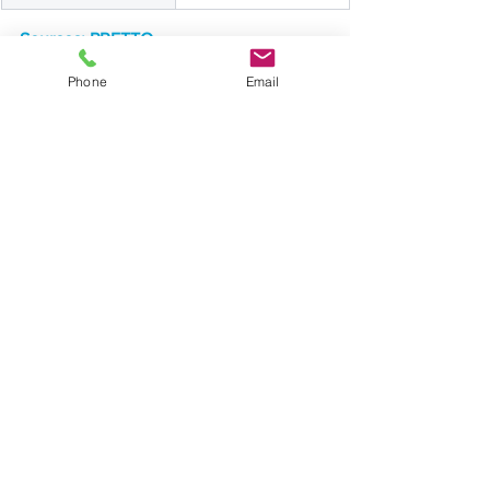
Sources: PRETTO
Phone
Email
Pour consulter les taux du mois d'avril 
2025. 
taux des crédits immo Île-de-France
Voir tout
Posts récents