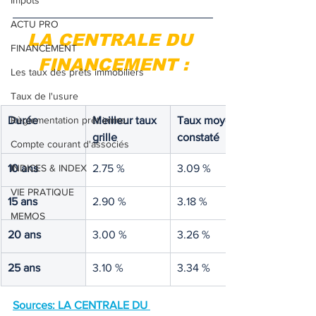
Impôts
ACTU PRO
LA CENTRALE DU 
FINANCEMENT
FINANCEMENT :
Les taux des prêts immobiliers
Taux de l'usure
Durée
Règlementation prêt immo.
Meilleur taux 
Taux moyen 
grille
constaté
Compte courant d'associés
10 ans
INDICES & INDEX
2.75 %
3.09 %
VIE PRATIQUE
15 ans
2.90 %
3.18 %
MEMOS
20 ans
3.00 %
3.26 %
25 ans
3.10 %
3.34 %
Sources: LA CENTRALE
 DU 