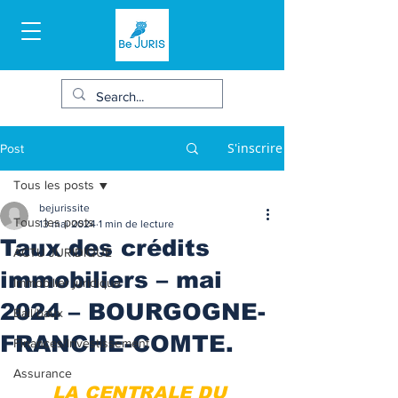
S'inscrire
Post
Tous les posts
bejurissite
Tous les posts
13 mai 2024
1 min de lecture
Taux des crédits
ACTU JURIDIQUE
immobiliers – mai
Immobilier juridique
2024 – BOURGOGNE-
Bail/baux
FRANCHE-COMTE.
Finances/Investissement
Assurance
LA CENTRALE DU 