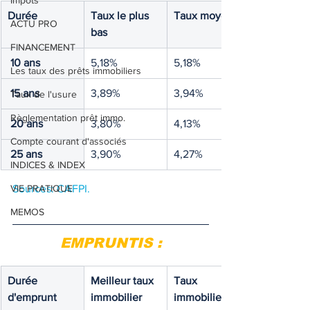
Impôts
Durée
Taux le plus 
Taux moyen 
ACTU PRO
bas 
FINANCEMENT
 10 ans
5,18%
5,18%
Les taux des prêts immobiliers
 15 ans 
3,89%
3,94%
Taux de l'usure
Règlementation prêt immo.
 20 ans
3,80%
4,13%
Compte courant d'associés
 25 ans
3,90%
4,27%
INDICES & INDEX
VIE PRATIQUE
Sources: CAFPI.
MEMOS
EMPRUNTIS :
Durée 
Meilleur taux 
Taux 
d'emprunt
immobilier
immobilier 