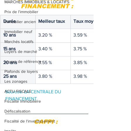
MARCHES IMMOBILIES & LOCATIFS
FINANCEMENT :
Prix de l'immobilier
Durée
Meilleur taux
Taux moyen
Immobilier ancien
Immobilier neuf
10 ans
3.20 %
3.59 %
Marchés locatifs
15 ans
3.40 %
3.75 %
Loyers de marché
Loyers de référence
20 ans
3.55 %
3.85 %
Plafonds de loyers
25 ans
3.80 %
3.98 %
Les zonages
ACTU FISCALE
Sources: LA CENTRALE DU 
FINANCEMENT.
Fiscalité immobilière
Défiscalisation
CAFPI : 
Fiscalité de l'investissement