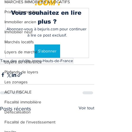
.COM :
MARCHES IMMOBILIES & LOCATIFS
Prix de l'immobilier
Vous souhaitez en lire 
plus ?
Immobilier ancien
Abonnez-vous à bejuris.com pour continuer 
Immobilier neuf
à lire ce post exclusif.
Marchés locatifs
S'abonner
Loyers de marché
Taux des crédits immo-Hauts-de-France
Loyers de référence
Plafonds de loyers
Les zonages
ACTU FISCALE
Fiscalité immobilière
Voir tout
Posts récents
Défiscalisation
Fiscalité de l'investissement