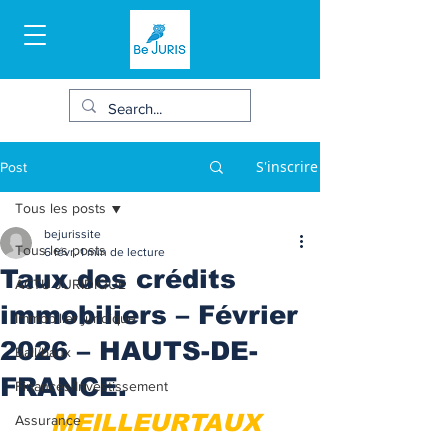
S'inscrire
Post
Tous les posts
bejurissite
Tous les posts
6 févr.
1 min de lecture
Taux des crédits
ACTU JURIDIQUE
immobiliers – Février
Immobilier juridique
2026 – HAUTS-DE-
Bail/baux
FRANCE.
Finances/Investissement
MEILLEURTAUX 
Assurance