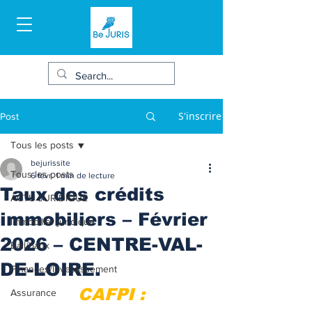
S'inscrire
Post
Tous les posts
bejurissite
Tous les posts
6 févr.
1 min de lecture
Taux des crédits
ACTU JURIDIQUE
immobiliers – Février
Immobilier juridique
2026 – CENTRE-VAL-
Bail/baux
DE-LOIRE.
Finances/Investissement
CAFPI :
Assurance