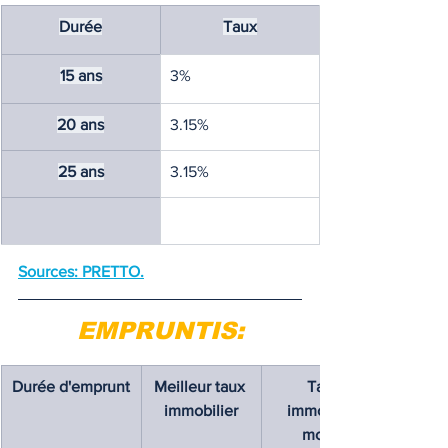
Durée
Taux
15 ans
3%
20 ans
3.15%
25 ans
3.15%
Sources: PRETTO.
EMPRUNTIS:
Durée d'emprunt
Meilleur taux 
Taux 
immobilier
immobilier 
moyen