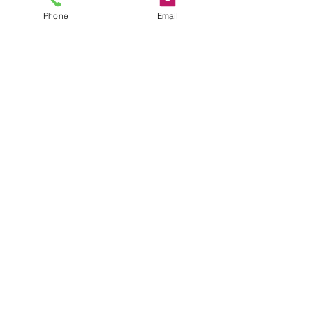
Phone
Email
Voir tout
Posts récents