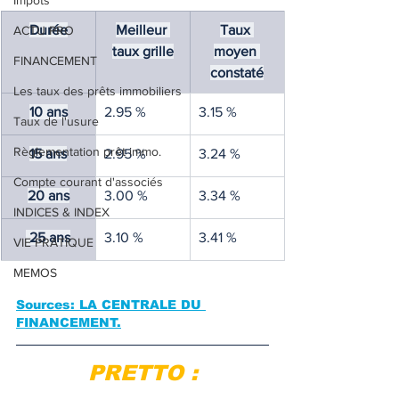
Impôts
Durée
Meilleur 
Taux 
ACTU PRO
taux grille
moyen 
FINANCEMENT
constaté
Les taux des prêts immobiliers
10 ans
2.95 %
3.15 %
Taux de l'usure
Règlementation prêt immo.
15 ans
2.95 %
3.24 %
Compte courant d'associés
20 ans
3.00 %
3.34 %
INDICES & INDEX
 25 ans
3.10 %
3.41 %
VIE PRATIQUE
MEMOS
Sources: LA CENTRALE DU 
FINANCEMENT.
PRETTO :