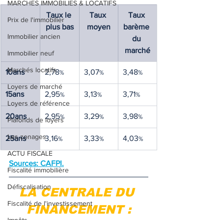
MARCHES IMMOBILIES & LOCATIFS
Taux le 
Taux 
Taux 
Prix de l'immobilier
plus bas
moyen
barème 
Immobilier ancien
du 
marché
Immobilier neuf
Marchés locatifs
10ans
2,78
3,07
3,48
%
%
%
Loyers de marché
15ans
2,95
3,13
3,71
%
%
%
Loyers de référence
20ans
2,95
3,29
3,98
%
%
%
Plafonds de loyers
Les zonages
25ans
3,16
3,33
4,03
%
%
%
ACTU FISCALE
Sources: CAFPI.
Fiscalité immobilière
Défiscalisation
LA CENTRALE DU 
Fiscalité de l'investissement
FINANCEMENT :