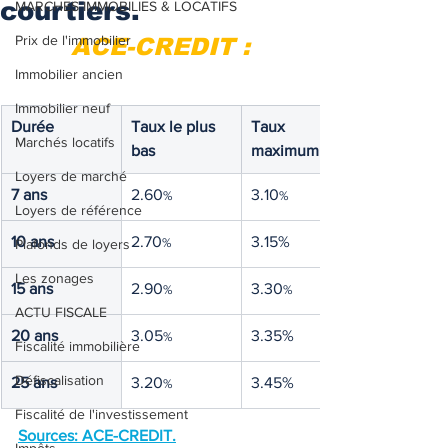
courtiers.
MARCHES IMMOBILIES & LOCATIFS
Prix de l'immobilier
ACE-CREDIT :
Immobilier ancien
Immobilier neuf
Durée
Taux le plus 
Taux 
Marchés locatifs
bas
maximum
Loyers de marché
7 ans
2.60
3.10
%
%
Loyers de référence
10 ans
2.70
3.15%
%
Plafonds de loyers
Les zonages
15 ans
2.90
3.30
%
%
ACTU FISCALE
20 ans
3.05
3.35%
%
Fiscalité immobilière
Défiscalisation
25 ans
3.20
3.45%
%
Fiscalité de l'investissement
Sources: ACE-CREDIT
.