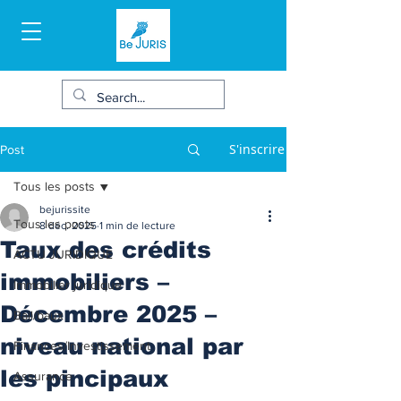
S'inscrire
Post
Tous les posts
bejurissite
Tous les posts
8 déc. 2025
1 min de lecture
Taux des crédits
ACTU JURIDIQUE
immobiliers –
Immobilier juridique
Décembre 2025 –
Bail/baux
niveau national par
Finances/Investissement
les pincipaux
Assurance