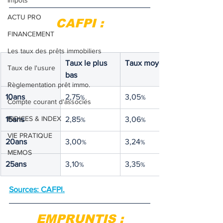
Impôts
ACTU PRO
CAFPI :
FINANCEMENT
Les taux des prêts immobiliers
Taux le plus 
Taux moyen
Taux de l'usure
bas
Règlementation prêt immo.
10ans
2,75
3,05
%
%
Compte courant d'associés
INDICES & INDEX
15ans
2,85
3,06
%
%
VIE PRATIQUE
20ans
3,00
3,24
%
%
MEMOS
25ans
3,10
3,35
%
%
Sources: CAFPI.
EMPRUNTIS :