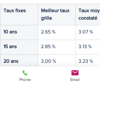
Taux fixes
Meilleur taux 
Taux moyen 
grille
constaté
10 ans
2.65 %
3.07 %
15 ans
2.85 %
3.13 %
20 ans
3.00 %
3.23 %
25 ans
3.10 %
3.31 %
Phone
Email
Sources: LA CENTRALE DU 
FINANCEMENT.
Pour consuler les taux du mois de 
novembre 2025.
taux des crédits immo - courtiers