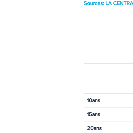
Sources: LA CENTR
INDICES & INDEX
VIE PRA
10ans
15ans
20ans