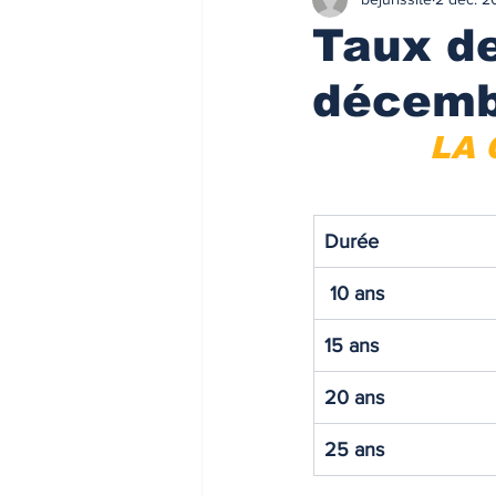
Finances/Investissement
Ass
Taux de
décemb
Prix de l'immobilier
Immobilie
LA 
Loyers de marché
Loyers de 
Durée
ACTU FISCALE
Fiscalité imm
 10 ans
15 ans
Impôts
ACTU PRO
FI
20 ans
Taux de l'usure
Règlementati
25 ans