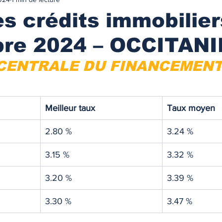
urance
MARCHES IMMOBILIES & LOCATIFS
s crédits immobilier
re 2024 – OCCITANI
r ancien
Immobilier neuf
Marchés locatifs
CENTRALE DU FINANCEMENT
référence
Plafonds de loyers
Les zonages
Meilleur taux
Taux moyen
obilière
Défiscalisation
Fiscalité de l'investissement
2.80 %
3.24 %
3.15 %
3.32 %
NANCEMENT
Les taux des prêts immobiliers
3.20 %
3.39 %
on prêt immo.
Compte courant d'associés
3.30 %
3.47 %