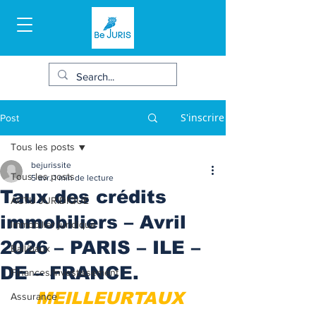
S'inscrire
Post
Tous les posts
bejurissite
Tous les posts
5 avr.
1 min de lecture
Taux des crédits
ACTU JURIDIQUE
immobiliers – Avril
Immobilier juridique
2026 – PARIS – ILE –
Bail/baux
DE – FRANCE.
Finances/Investissement
MEILLEURTAUX 
Assurance