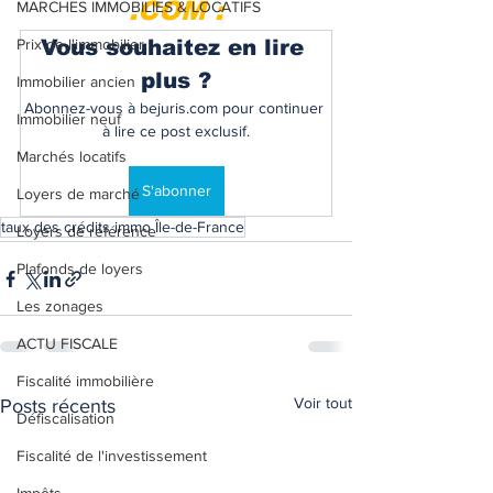
.COM :
MARCHES IMMOBILIES & LOCATIFS
Prix de l'immobilier
Vous souhaitez en lire 
plus ?
Immobilier ancien
Abonnez-vous à bejuris.com pour continuer 
Immobilier neuf
à lire ce post exclusif.
Marchés locatifs
S'abonner
Loyers de marché
taux des crédits immo Île-de-France
Loyers de référence
Plafonds de loyers
Les zonages
ACTU FISCALE
Fiscalité immobilière
Voir tout
Posts récents
Défiscalisation
Fiscalité de l'investissement