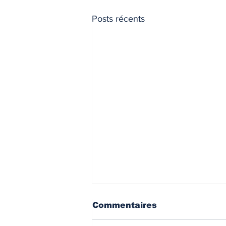
Posts récents
Taux des crédits
Commentaires
immobiliers – Avril 2026
– AUVERGNE – RHÔNE –