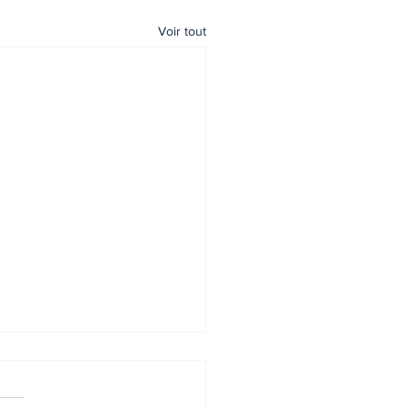
Voir tout
x des crédits
biliers - Avril 2026
tional et régional.