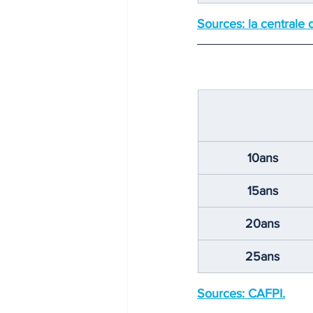
Sources: la centrale
INDICES & INDEX
VIE PRA
10ans
15ans
20ans
25ans
Sources: CAFPI.