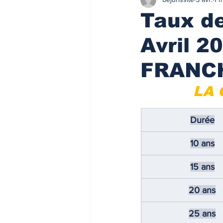
Finances/Investissement
Ass
Taux de
Avril 
Prix de l'immobilier
Immobilie
FRANC
Loyers de marché
Loyers de 
LA 
Durée
ACTU FISCALE
Fiscalité imm
10 ans
Impôts
ACTU PRO
FI
15 ans
20 ans
Taux de l'usure
Règlementati
25 ans