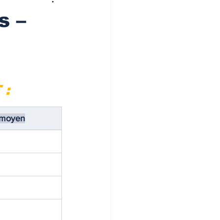
s –
 :
 moyen