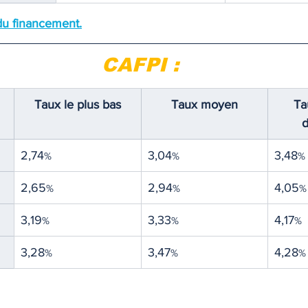
 du financement.
TIQUE
MEMOS
CAFPI :
Taux le plus bas
Taux moyen
Ta
2,74
3,04
3,48
%
%
%
2,65
2,94
4,05
%
%
%
3,19
3,33
4,17
%
%
%
3,28
3,47
4,28
%
%
%