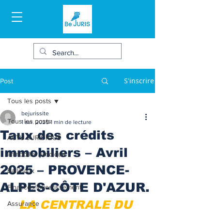
S'inscrire
Post
Tous les posts
bejurissite
Tous les posts
1 avr. 2025
1 min de lecture
Taux des crédits
ACTU JURIDIQUE
immobiliers – Avril
Immobilier juridique
2025 – PROVENCE-
Bail/baux
ALPES-CÔTE D'AZUR.
Finances/Investissement
LA CENTRALE DU 
Assurance