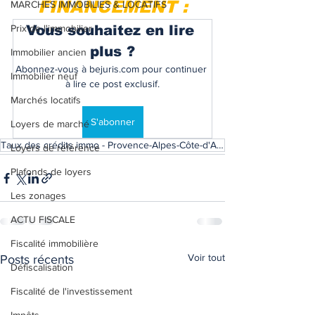
FINANCEMENT :
MARCHES IMMOBILIES & LOCATIFS
Prix de l'immobilier
Vous souhaitez en lire 
plus ?
Immobilier ancien
Abonnez-vous à bejuris.com pour continuer 
Immobilier neuf
à lire ce post exclusif.
Marchés locatifs
S'abonner
Loyers de marché
Taux des crédits immo - Provence-Alpes-Côte-d'Azur
Loyers de référence
Plafonds de loyers
Les zonages
ACTU FISCALE
Fiscalité immobilière
Voir tout
Posts récents
Défiscalisation
Fiscalité de l'investissement