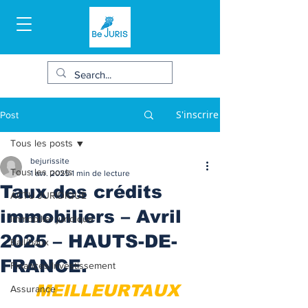
S'inscrire
Post
Tous les posts
bejurissite
Tous les posts
1 avr. 2025
1 min de lecture
Taux des crédits
ACTU JURIDIQUE
immobiliers – Avril
Immobilier juridique
2025 – HAUTS-DE-
Bail/baux
FRANCE.
Finances/Investissement
MEILLEURTAUX 
Assurance