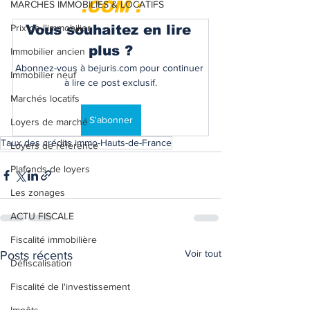
.COM :
MARCHES IMMOBILIES & LOCATIFS
Prix de l'immobilier
Vous souhaitez en lire 
plus ?
Immobilier ancien
Abonnez-vous à bejuris.com pour continuer 
Immobilier neuf
à lire ce post exclusif.
Marchés locatifs
S'abonner
Loyers de marché
Taux des crédits immo-Hauts-de-France
Loyers de référence
Plafonds de loyers
Les zonages
ACTU FISCALE
Fiscalité immobilière
Voir tout
Posts récents
Défiscalisation
Fiscalité de l'investissement