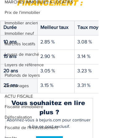
FINANCEMENT :
MARCHES IMMOBILIES & LOCATIFS
Prix de l'immobilier
Immobilier ancien
Durée
Meilleur taux
Taux moyen
Immobilier neuf
10 ans
2.85 %
3.08 %
Marchés locatifs
Loyers de marché
15 ans
2.90 %
3.14 %
Loyers de référence
20 ans
3.05 %
3.23 %
Plafonds de loyers
25 ans
3.15 %
3.31 %
Les zonages
ACTU FISCALE
Vous souhaitez en lire 
Fiscalité immobilière
plus ?
Défiscalisation
Abonnez-vous à bejuris.com pour continuer 
à lire ce post exclusif.
Fiscalité de l'investissement