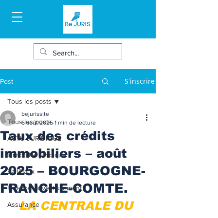
S'inscrire
Post
Tous les posts
bejurissite
Tous les posts
6 août 2025
1 min de lecture
Taux des crédits
ACTU JURIDIQUE
immobiliers – août
Immobilier juridique
2025 – BOURGOGNE-
Bail/baux
FRANCHE-COMTE.
Finances/Investissement
LA CENTRALE DU 
Assurance