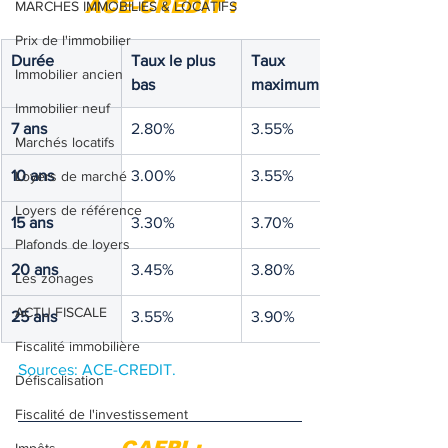
ACE-CREDIT :
MARCHES IMMOBILIES & LOCATIFS
Prix de l'immobilier
Durée
Taux le plus 
Taux 
Immobilier ancien
bas
maximum
Immobilier neuf
7 ans
2.80%
3.55%
Marchés locatifs
10 ans
3.00%
3.55%
Loyers de marché
Loyers de référence
15 ans
3.30%
3.70%
Plafonds de loyers
20 ans
3.45%
3.80%
Les zonages
ACTU FISCALE
25 ans
3.55%
3.90%
Fiscalité immobilière
Sources: ACE-CREDIT
.
Défiscalisation
Fiscalité de l'investissement