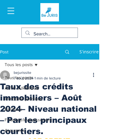
S'inscrire
Post
Tous les posts
bejurissite
Tous les posts
7 août 2024
1 min de lecture
Taux des crédits
ACTU JURIDIQUE
immobiliers – Août
Immobilier juridique
2024– Niveau national
Bail/baux
– Par les principaux
Finances/Investissement
courtiers.
Assurance