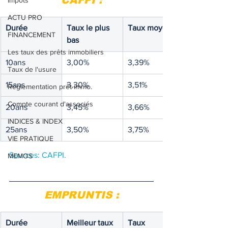
CAFPI :
Impôts
ACTU PRO
Durée
Taux le plus 
Taux moyen 
FINANCEMENT
bas 
Les taux des prêts immobiliers
10ans
3,00%
3,39%
Taux de l'usure
15ans
3,30%
3,51%
Règlementation prêt immo.
Compte courant d'associés
20ans
3,45%
3,66%
INDICES & INDEX
25ans
3,50%
3,75%
VIE PRATIQUE
Sources: CAFPI.
MEMOS
EMPRUNTIS :
Durée 
Meilleur taux 
Taux 