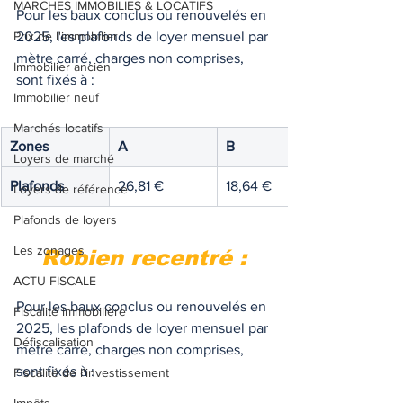
MARCHES IMMOBILIES & LOCATIFS
Pour les baux conclus ou renouvelés en 
Prix de l'immobilier
2025, les plafonds de loyer mensuel par 
mètre carré, charges non comprises, 
Immobilier ancien
sont fixés à :
Immobilier neuf
Marchés locatifs
Zones
A
B
Loyers de marché
Plafonds
26,81 €
18,64 €
Loyers de référence
Plafonds de loyers
Les zonages
Robien recentré :
ACTU FISCALE
Pour les baux conclus ou renouvelés en 
Fiscalité immobilière
2025, les plafonds de loyer mensuel par 
Défiscalisation
mètre carré, charges non comprises, 
sont fixés à :
Fiscalité de l'investissement