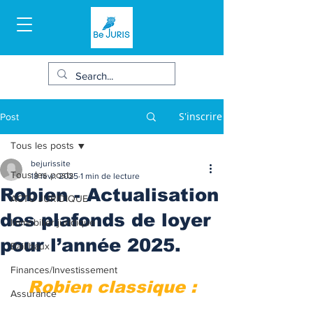
S'inscrire
Post
Tous les posts
bejurissite
Tous les posts
18 févr. 2025
1 min de lecture
Robien - Actualisation
ACTU JURIDIQUE
des plafonds de loyer
Immobilier juridique
pour l’année 2025.
Bail/baux
Finances/Investissement
Robien classique :
Assurance