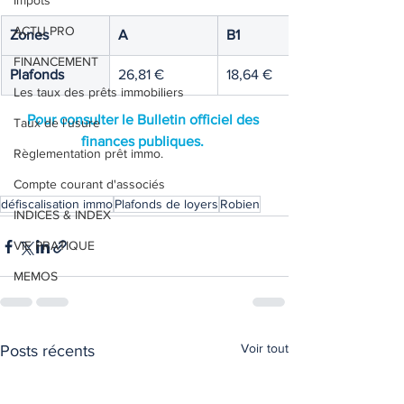
Impôts
ACTU PRO
Zones
A
B1
FINANCEMENT
Plafonds
26,81 €
18,64 €
Les taux des prêts immobiliers
Pour consulter le Bulletin officiel des 
Taux de l'usure
finances publiques. 
Règlementation prêt immo.
Compte courant d'associés
défiscalisation immo
Plafonds de loyers
Robien
INDICES & INDEX
VIE PRATIQUE
MEMOS
Voir tout
Posts récents