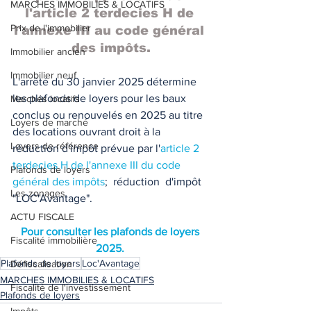
MARCHES IMMOBILIES & LOCATIFS
l'article 2 terdecies H de 
Prix de l'immobilier
l'annexe III au code général 
des impôts.
Immobilier ancien
Immobilier neuf
L'arrêté du 30 janvier 2025 détermine 
les plafonds de loyers pour les baux 
Marchés locatifs
conclus ou renouvelés en 2025 au titre 
Loyers de marché
des locations ouvrant droit à la 
Loyers de référence
réduction d'impôt prévue par l'
article 2 
terdecies H de l'annexe III du code 
Plafonds de loyers
général des impôts
;  réduction  d'impôt 
Les zonages
"LOC'Avantage". 
ACTU FISCALE
Pour consulter les plafonds de loyers 
Fiscalité immobilière
2025. 
Plafonds de loyers
Loc'Avantage
Défiscalisation
MARCHES IMMOBILIES & LOCATIFS
Fiscalité de l'investissement
Plafonds de loyers