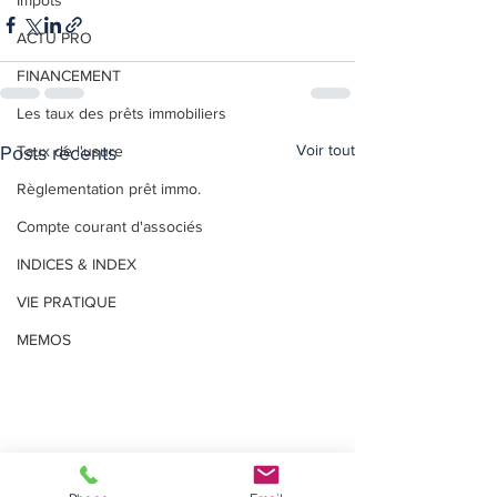
Impôts
ACTU PRO
FINANCEMENT
Les taux des prêts immobiliers
Voir tout
Posts récents
Taux de l'usure
Règlementation prêt immo.
Compte courant d'associés
INDICES & INDEX
VIE PRATIQUE
MEMOS