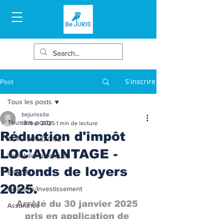
S'inscrire
Post
Tous les posts
bejurissite
Tous les posts
18 févr. 2025
1 min de lecture
Réduction d'impôt
ACTU JURIDIQUE
LOC'AVANTAGE -
Immobilier juridique
Plafonds de loyers
Bail/baux
2025.
Finances/Investissement
Arrêté du 30 janvier 2025 
Assurance
pris en application de 